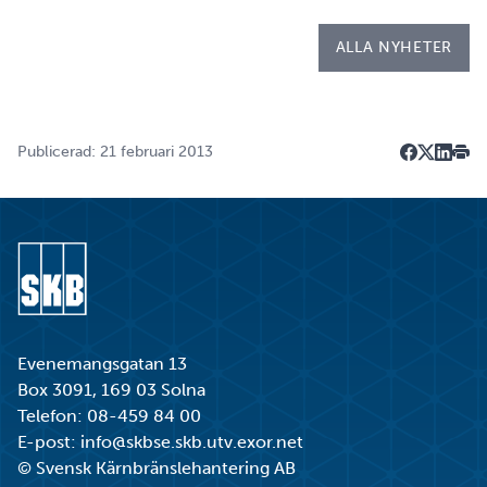
Kapsellaboratoriet. – I utbildningen ingår flera studie…
ALLA NYHETER
Publicerad: 21 februari 2013
Dela på F
Dela på 
Dela p
Skri
Gå till startsidan
Evenemangsgatan 13
Box 3091, 169 03 Solna
Telefon:
08-459 84 00
E-post:
info@skbse.skb.utv.exor.net
© Svensk Kärnbränslehantering AB