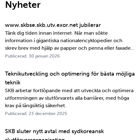
Nyheter
www.skbse.skb.utv.exor.net jubilerar
Tänk dig tiden innan internet. När man sökte
information i gigantiska nationalencyklopedier och
skrev brev med hjälp av papper och penna eller faxade
om ett meddelande skulle fram snabbt. Det är inte
Publicerad: 30 januari 2026
jättelänge sedan, inte om man tänker i ett geologiskt
perspektiv i alla fall. För oss på SKB är det …
Teknikutveckling och optimering för bästa möjliga
teknik
SKB arbetar fortlöpande med att utveckla och optimera
utformningen av slutförvarets alla barriärer, med höga
krav på långsiktig säkerhet.
Publicerad: 23 december 2025
SKB sluter nytt avtal med sydkoreansk
slutförvarsorganisation