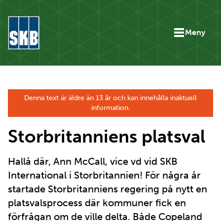
Hoppa till innehåll
Meny
Gå till startsidan för skbse.skb.utv.exor.net
Denna text är äldre än 13 år och kan innehålla inaktuell
information.
Storbritanniens platsval
Hallå där, Ann McCall, vice vd vid SKB
International i Storbritannien! För några år
startade Storbritanniens regering på nytt en
platsvalsprocess där kommuner fick en
förfrågan om de ville delta. Både Copeland