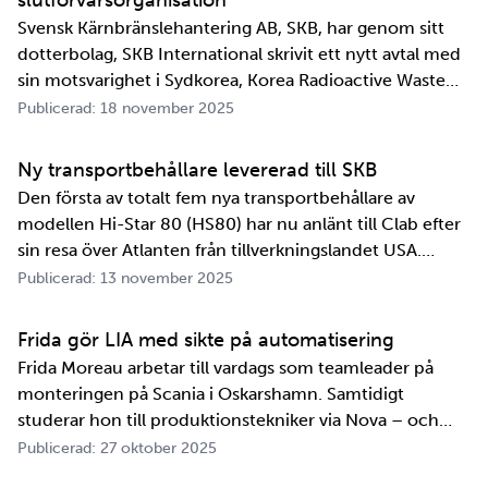
Svensk Kärnbränslehantering AB, SKB, har genom sitt
dotterbolag, SKB International skrivit ett nytt avtal med
sin motsvarighet i Sydkorea, Korea Radioactive Waste
Agency, KORAD. Avtalet, som är ett så kallat
Publicerad: 18 november 2025
informationsutbytesavtal, stärker relationen och
samarbetet mellan de två organisationerna. …
Ny transportbehållare levererad till SKB
Den första av totalt fem nya transportbehållare av
modellen Hi-Star 80 (HS80) har nu anlänt till Clab efter
sin resa över Atlanten från tillverkningslandet USA.
Innan transportbehållaren kan bli en del av SKB:s
Publicerad: 13 november 2025
transportsystem återstår en period av anpassningar,
tester och utbildningar. Redan 2008 i…
Frida gör LIA med sikte på automatisering
Frida Moreau arbetar till vardags som teamleader på
monteringen på Scania i Oskarshamn. Samtidigt
studerar hon till produktionstekniker via Nova – och
under tio veckor i höst gör hon både sin praktik, även
Publicerad: 27 oktober 2025
kallad LIA*, och sitt examensarbete på