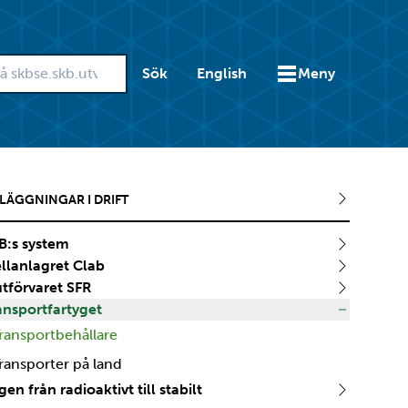
Sök
English
Meny
LÄGGNINGAR I DRIFT
B:s system
llanlagret Clab
utförvaret SFR
ansportfartyget
ransportbehållare
ransporter på land
en från radioaktivt till stabilt