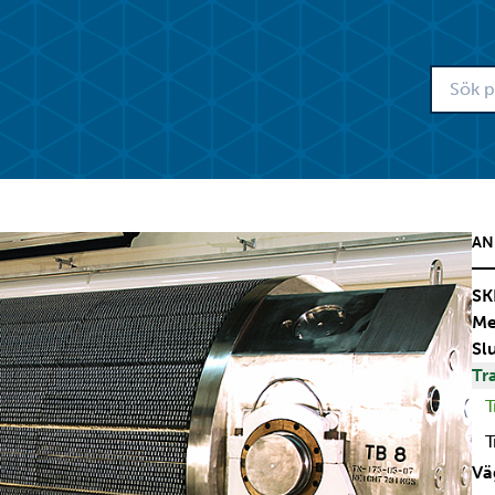
AN
SK
Me
Sl
Tr
T
T
Väg