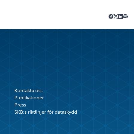
Dela på Fa
Dela på T
Dela på
Skriv
Kontakta oss
Publikationer
Press
SKB:s riktlinjer för dataskydd