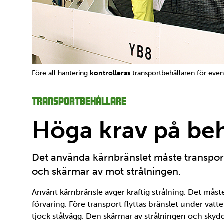
Före all hantering
kontrolleras
transportbehållaren för event
Transportbehållare
Höga krav på beh
Det använda kärnbränslet måste transport
och skärmar av mot strålningen.
Använt kärnbränsle avger kraftig strålning. Det måst
förvaring. Före transport flyttas bränslet under vatt
tjock stålvägg. Den skärmar av strålningen och skyd