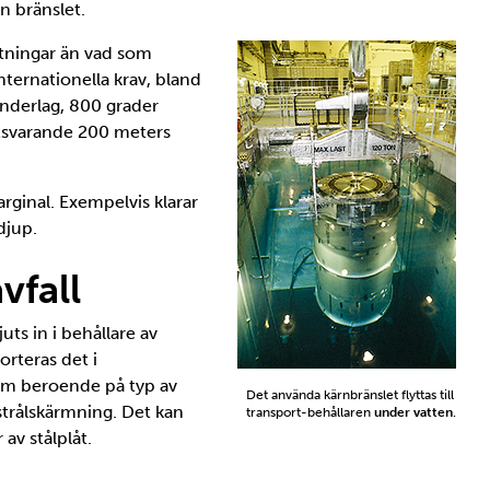
n bränslet.
estningar än vad som
nternationella krav, bland
 underlag, 800 grader
tsvarande 200 meters
rginal. Exempelvis klarar
djup.
vfall
uts in i behållare av
orteras det i
 cm beroende på typ av
Det använda kärnbränslet flyttas till
 strålskärmning. Det kan
transport-behållaren
under vatten
.
 av stålplåt.