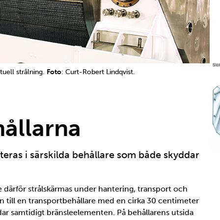
uell strålning.
Foto
: Curt-Robert Lindqvist.
ållarna
eras i särskilda behållare som både skyddar
Öp
e därför strålskärmas under hantering, transport och
en till en transportbehållare med en cirka 30 centimeter
dar samtidigt bränsleelementen. På behållarens utsida