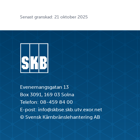
Senast granskad: 21 oktober 2025
Gå till startsidan
Evenemangsgatan 13
Box 3091, 169 03 Solna
Telefon:
08-459 84 00
E-post:
info@skbse.skb.utv.exor.net
© Svensk Kärnbränslehantering AB