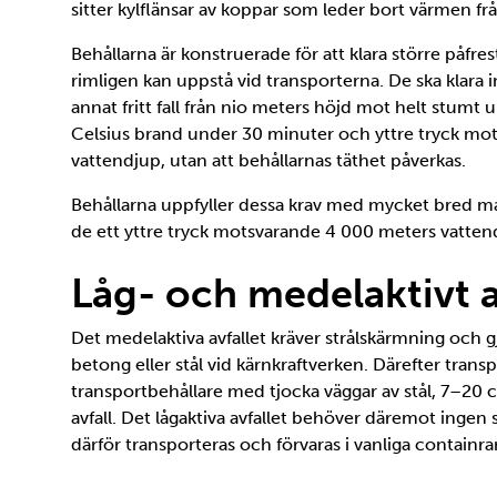
sitter kylflänsar av koppar som leder bort värmen frå
Behållarna är konstruerade för att klara större påfr
rimligen kan uppstå vid transporterna. De ska klara i
annat fritt fall från nio meters höjd mot helt stumt
Celsius brand under 30 minuter och yttre tryck mo
vattendjup, utan att behållarnas täthet påverkas.
Behållarna uppfyller dessa krav med mycket bred ma
de ett yttre tryck motsvarande 4 000 meters vatten
Låg- och medelaktivt a
Det medelaktiva avfallet kräver strålskärmning och gj
betong eller stål vid kärnkraftverken. Därefter transp
transportbehållare med tjocka väggar av stål, 7–20
avfall. Det lågaktiva avfallet behöver däremot ingen
därför transporteras och förvaras i vanliga containrar