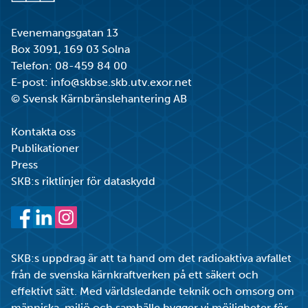
Gå till startsidan
Evenemangsgatan 13
Box 3091, 169 03 Solna
Telefon:
08-459 84 00
E-post:
info@skbse.skb.utv.exor.net
© Svensk Kärnbränslehantering AB
Kontakta oss
Publikationer
Press
SKB:s riktlinjer för dataskydd
Facebook
LinkedIn
Instagram
SKB:s uppdrag är att ta hand om det radioaktiva avfallet
från de svenska kärnkraftverken på ett säkert och
effektivt sätt. Med världsledande teknik och omsorg om
människa, miljö och samhälle bygger vi möjligheter för