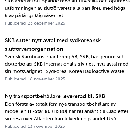
SKB arbetar fortlöpande med att utveckla och optimera
utformningen av slutförvarets alla barriärer, med höga
krav på långsiktig säkerhet.
Publicerad: 23 december 2025
SKB sluter nytt avtal med sydkoreansk
slutförvarsorganisation
Svensk Kärnbränslehantering AB, SKB, har genom sitt
dotterbolag, SKB International skrivit ett nytt avtal med
sin motsvarighet i Sydkorea, Korea Radioactive Waste
Agency, KORAD. Avtalet, som är ett så kallat
Publicerad: 18 november 2025
informationsutbytesavtal, stärker relationen och
samarbetet mellan de två organisationerna. …
Ny transportbehållare levererad till SKB
Den första av totalt fem nya transportbehållare av
modellen Hi-Star 80 (HS80) har nu anlänt till Clab efter
sin resa över Atlanten från tillverkningslandet USA.
Innan transportbehållaren kan bli en del av SKB:s
Publicerad: 13 november 2025
transportsystem återstår en period av anpassningar,