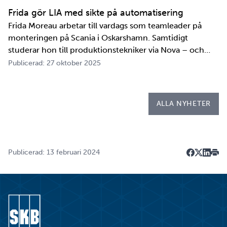
tester och utbildningar. Redan 2008 i…
Frida gör LIA med sikte på automatisering
Frida Moreau arbetar till vardags som teamleader på
monteringen på Scania i Oskarshamn. Samtidigt
studerar hon till produktionstekniker via Nova – och
under tio veckor i höst gör hon både sin praktik, även
Publicerad: 27 oktober 2025
kallad LIA*, och sitt examensarbete på
Kapsellaboratoriet. – I utbildningen ingår flera studie…
ALLA NYHETER
Publicerad: 13 februari 2024
Dela på F
Dela på 
Dela p
Skri