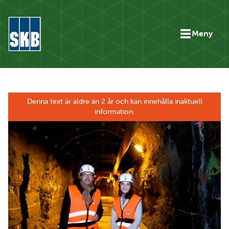
Hoppa till innehåll
Meny
Gå till startsidan för skbse.skb.utv.exor.net
Denna text är äldre än 2 år och kan innehålla inaktuell
information.