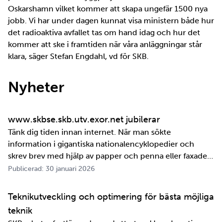
Oskarshamn vilket kommer att skapa ungefär 1500 nya
jobb. Vi har under dagen kunnat visa ministern både hur
det radioaktiva avfallet tas om hand idag och hur det
kommer att ske i framtiden när våra anläggningar står
klara, säger Stefan Engdahl, vd för SKB.
Nyheter
www.skbse.skb.utv.exor.net jubilerar
Tänk dig tiden innan internet. När man sökte
information i gigantiska nationalencyklopedier och
skrev brev med hjälp av papper och penna eller faxade
om ett meddelande skulle fram snabbt. Det är inte
Publicerad: 30 januari 2026
jättelänge sedan, inte om man tänker i ett geologiskt
perspektiv i alla fall. För oss på SKB är det …
Teknikutveckling och optimering för bästa möjliga
teknik