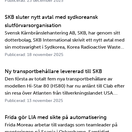
Publicerad: 23 december 2025
SKB sluter nytt avtal med sydkoreansk
slutförvarsorganisation
Svensk Kärnbränslehantering AB, SKB, har genom sitt
dotterbolag, SKB International skrivit ett nytt avtal med
sin motsvarighet i Sydkorea, Korea Radioactive Waste
Agency, KORAD. Avtalet, som är ett så kallat
Publicerad: 18 november 2025
informationsutbytesavtal, stärker relationen och
samarbetet mellan de två organisationerna. …
Ny transportbehållare levererad till SKB
Den första av totalt fem nya transportbehållare av
modellen Hi-Star 80 (HS80) har nu anlänt till Clab efter
sin resa över Atlanten från tillverkningslandet USA.
Innan transportbehållaren kan bli en del av SKB:s
Publicerad: 13 november 2025
transportsystem återstår en period av anpassningar,
tester och utbildningar. Redan 2008 i…
Frida gör LIA med sikte på automatisering
Frida Moreau arbetar till vardags som teamleader på
monteringen på Scania i Oskarshamn. Samtidigt