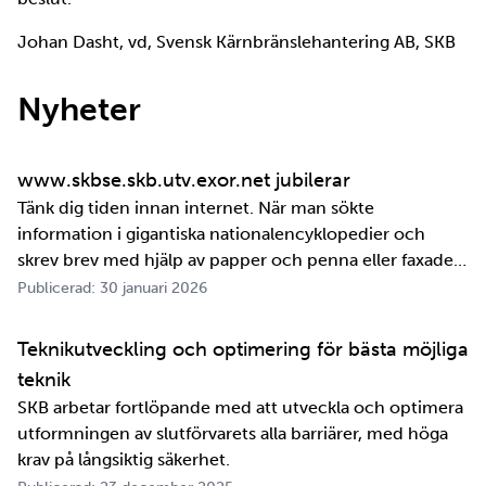
Johan Dasht, vd, Svensk Kärnbränslehantering AB, SKB
Nyheter
www.skbse.skb.utv.exor.net jubilerar
Tänk dig tiden innan internet. När man sökte
information i gigantiska nationalencyklopedier och
skrev brev med hjälp av papper och penna eller faxade
om ett meddelande skulle fram snabbt. Det är inte
Publicerad: 30 januari 2026
jättelänge sedan, inte om man tänker i ett geologiskt
perspektiv i alla fall. För oss på SKB är det …
Teknikutveckling och optimering för bästa möjliga
teknik
SKB arbetar fortlöpande med att utveckla och optimera
utformningen av slutförvarets alla barriärer, med höga
krav på långsiktig säkerhet.