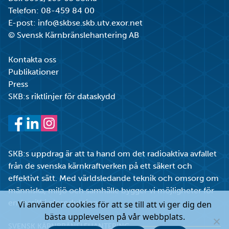
Telefon:
08-459 84 00
E-post:
info@skbse.skb.utv.exor.net
© Svensk Kärnbränslehantering AB
Kontakta oss
Publikationer
Press
SKB:s riktlinjer för dataskydd
Facebook
LinkedIn
Instagram
SKB:s uppdrag är att ta hand om det radioaktiva avfallet
från de svenska kärnkraftverken på ett säkert och
effektivt sätt. Med världsledande teknik och omsorg om
människa, miljö och samhälle bygger vi möjligheter för
en fossilfri elproduktion.
Vi använder cookies för att se till att vi ger dig den
bästa upplevelsen på vår webbplats.
SVENSK KÄRNBRÄNSLEHANTERING