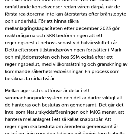
omfattande konsekvenser redan våren därpå, när de
första reaktorerna inte kan återstartas efter bränslebyte
och underhåll. För att hinna säkra
mellanlagringskapaciteten efter december 2023 gör
reaktorägarna och SKB bedömningen att ett
regeringsbeslut behövs senast vid halvårsskiftet i år.
Detta eftersom tillståndsprövningen fortsätter i Mark-
och miljödomstolen och hos SSM också efter ett
regeringsbeslut, med villkorssättning och granskning av
kommande säkerhetsredovisningar. En process som
beräknas ta cirka två år.
Mellanlager och slutförvar är delar i ett
sammanhängande system och det är därför viktigt att
de hanteras och beslutas om gemensamt. Det går det
inte, som Naturskyddsföreningen och MKG menar, att
hantera mellanlagret i ett så kallat snabbspår. Att
regeringen ska besluta om ärendena gemensamt är
också en linje som den tidigare miljöministern Isabella