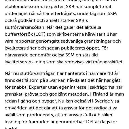
etablerade externa experter. SKB har kompletterat
underlaget när så har efterfrågats, underlag som SSM
också godkänt och ansett stärker SKB:s
slutförvarsansökan. När det gäller det aktuella
buffertförsök (LOT) som skribenterna hänvisar till har
våra rapporter genomgått sedvanliga granskningar och
kvalitetsrutiner och sedan publicerats öppet. För
närvarande genomför också SSM en särskild
kvalitetsgranskning som ska redovisas vid månadsskiftet.
När nu slutförvarsfrågan har hanterats i närmare 40 år
finns det få som på allvar kan hävda att det här har gått
för snabbt. Experter utan egenintresse i sakfrågorna har
granskat, prövat och godkänt metoden. I Finland är man
redan i gång och bygger. Nu kan också vi i Sverige visa
omvärlden att det går att ta ansvar för det radioaktiva
avfall som producerats, att en ansvarsfull och säker
lösning för framtiden är genomförbar. Det är dags för
beslut.