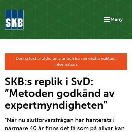
Hoppa till innehåll
Meny
Gå till startsidan för skbse.skb.utv.exor.net
Denna text är äldre än 5 år och kan innehålla inaktuell
information.
SKB:s replik i SvD:
”Metoden godkänd av
expertmyndigheten”
”När nu slutförvarsfrågan har hanterats i
närmare 40 år finns det få som på allvar kan