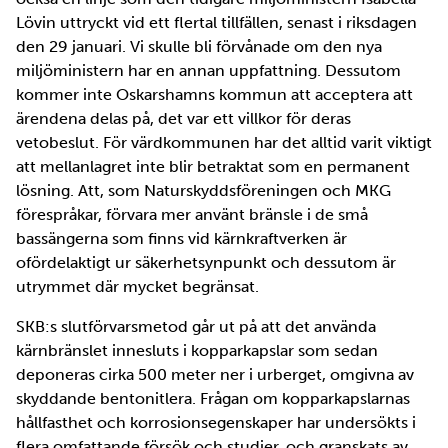
Lövin uttryckt vid ett flertal tillfällen, senast i riksdagen
den 29 januari. Vi skulle bli förvånade om den nya
miljöministern har en annan uppfattning. Dessutom
kommer inte Oskarshamns kommun att acceptera att
ärendena delas på, det var ett villkor för deras
vetobeslut. För värdkommunen har det alltid varit viktigt
att mellanlagret inte blir betraktat som en permanent
lösning. Att, som Naturskyddsföreningen och MKG
förespråkar, förvara mer använt bränsle i de små
bassängerna som finns vid kärnkraftverken är
ofördelaktigt ur säkerhetsynpunkt och dessutom är
utrymmet där mycket begränsat.
SKB:s slutförvarsmetod går ut på att det använda
kärnbränslet innesluts i kopparkapslar som sedan
deponeras cirka 500 meter ner i urberget, omgivna av
skyddande bentonitlera. Frågan om kopparkapslarnas
hållfasthet och korrosionsegenskaper har undersökts i
flera omfattande försök och studier, och granskats av