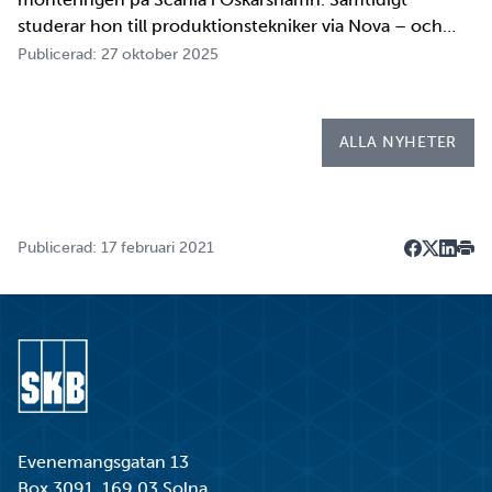
studerar hon till produktionstekniker via Nova – och
under tio veckor i höst gör hon både sin praktik, även
Publicerad: 27 oktober 2025
kallad LIA*, och sitt examensarbete på
Kapsellaboratoriet. – I utbildningen ingår flera studie…
ALLA NYHETER
Publicerad: 17 februari 2021
Dela på F
Dela på 
Dela p
Skri
Gå till startsidan
Evenemangsgatan 13
Box 3091, 169 03 Solna