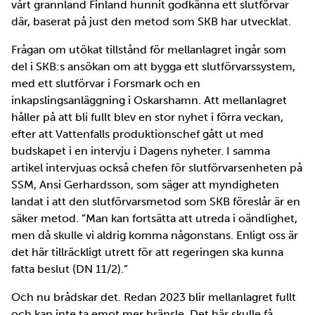
vårt grannland Finland hunnit godkänna ett slutförvar
där, baserat på just den metod som SKB har utvecklat.
Frågan om utökat tillstånd för mellanlagret ingår som
del i SKB:s ansökan om att bygga ett slutförvarssystem,
med ett slutförvar i Forsmark och en
inkapslingsanläggning i Oskarshamn. Att mellanlagret
håller på att bli fullt blev en stor nyhet i förra veckan,
efter att Vattenfalls produktionschef gått ut med
budskapet i en intervju i Dagens nyheter. I samma
artikel intervjuas också chefen för slutförvarsenheten på
SSM, Ansi Gerhardsson, som säger att myndigheten
landat i att den slutförvarsmetod som SKB föreslår är en
säker metod. ”Man kan fortsätta att utreda i oändlighet,
men då skulle vi aldrig komma någonstans. Enligt oss är
det här tillräckligt utrett för att regeringen ska kunna
fatta beslut (DN 11/2).”
Och nu brådskar det. Redan 2023 blir mellanlagret fullt
och kan inte ta emot mer bränsle. Det här skulle få