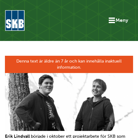
Hoppa till innehåll
Meny
Gå till startsidan för skbse.skb.utv.exor.net
Denna text är äldre än 7 år och kan innehålla inaktuell
information.
Erik Lindvall
började i oktober ett projektarbete för SKB som