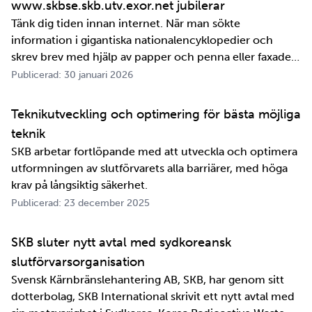
www.skbse.skb.utv.exor.net jubilerar
Tänk dig tiden innan internet. När man sökte
information i gigantiska nationalencyklopedier och
skrev brev med hjälp av papper och penna eller faxade
om ett meddelande skulle fram snabbt. Det är inte
Publicerad: 30 januari 2026
jättelänge sedan, inte om man tänker i ett geologiskt
perspektiv i alla fall. För oss på SKB är det …
Teknikutveckling och optimering för bästa möjliga
teknik
SKB arbetar fortlöpande med att utveckla och optimera
utformningen av slutförvarets alla barriärer, med höga
krav på långsiktig säkerhet.
Publicerad: 23 december 2025
SKB sluter nytt avtal med sydkoreansk
slutförvarsorganisation
Svensk Kärnbränslehantering AB, SKB, har genom sitt
dotterbolag, SKB International skrivit ett nytt avtal med