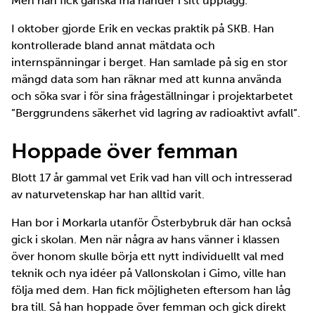
Men han fick ganska fria händer i sitt upplägg.
I oktober gjorde Erik en veckas praktik på SKB. Han
kontrollerade bland annat mätdata och
internspänningar i berget. Han samlade på sig en stor
mängd data som han räknar med att kunna använda
och söka svar i för sina frågeställningar i projektarbetet
”Berggrundens säkerhet vid lagring av radioaktivt avfall”.
Hoppade över femman
Blott 17 år gammal vet Erik vad han vill och intresserad
av naturvetenskap har han alltid varit.
Han bor i Morkarla utanför Österbybruk där han också
gick i skolan. Men när några av hans vänner i klassen
över honom skulle börja ett nytt individuellt val med
teknik och nya idéer på Vallonskolan i Gimo, ville han
följa med dem. Han fick möjligheten eftersom han låg
bra till. Så han hoppade över femman och gick direkt