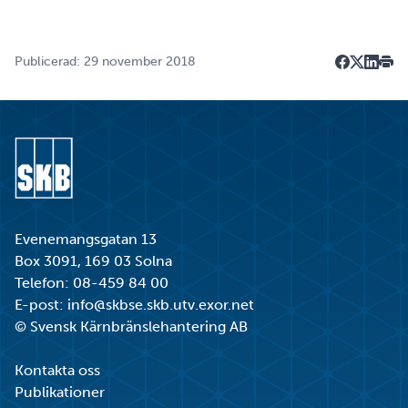
Publicerad: 29 november 2018
Dela på F
Dela på 
Dela p
Skri
Gå till startsidan
Evenemangsgatan 13
Box 3091, 169 03 Solna
Telefon:
08-459 84 00
E-post:
info@skbse.skb.utv.exor.net
© Svensk Kärnbränslehantering AB
Kontakta oss
Publikationer