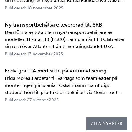
sin motsvarighet i Sydkorea, Korea Radioactive Waste
Agency, KORAD. Avtalet, som är ett så kallat
Publicerad: 18 november 2025
informationsutbytesavtal, stärker relationen och
samarbetet mellan de två organisationerna. …
Ny transportbehållare levererad till SKB
Den första av totalt fem nya transportbehållare av
modellen Hi-Star 80 (HS80) har nu anlänt till Clab efter
sin resa över Atlanten från tillverkningslandet USA.
Innan transportbehållaren kan bli en del av SKB:s
Publicerad: 13 november 2025
transportsystem återstår en period av anpassningar,
tester och utbildningar. Redan 2008 i…
Frida gör LIA med sikte på automatisering
Frida Moreau arbetar till vardags som teamleader på
monteringen på Scania i Oskarshamn. Samtidigt
studerar hon till produktionstekniker via Nova – och
under tio veckor i höst gör hon både sin praktik, även
Publicerad: 27 oktober 2025
kallad LIA*, och sitt examensarbete på
Kapsellaboratoriet. – I utbildningen ingår flera studie…
ALLA NYHETER