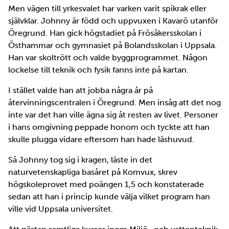
Men vägen till yrkesvalet har varken varit spikrak eller
självklar. Johnny är född och uppvuxen i Kavarö utanför
Öregrund. Han gick högstadiet på Frösåkersskolan i
Östhammar och gymnasiet på Bolandsskolan i Uppsala.
Han var skoltrött och valde byggprogrammet. Någon
lockelse till teknik och fysik fanns inte på kartan.
I stället valde han att jobba några år på
återvinningscentralen i Öregrund. Men insåg att det nog
inte var det han ville ägna sig åt resten av livet. Personer
i hans omgivning peppade honom och tyckte att han
skulle plugga vidare eftersom han hade läshuvud.
Så Johnny tog sig i kragen, läste in det
naturvetenskapliga basåret på Komvux, skrev
högskoleprovet med poängen 1,5 och konstaterade
sedan att han i princip kunde välja vilket program han
ville vid Uppsala universitet.