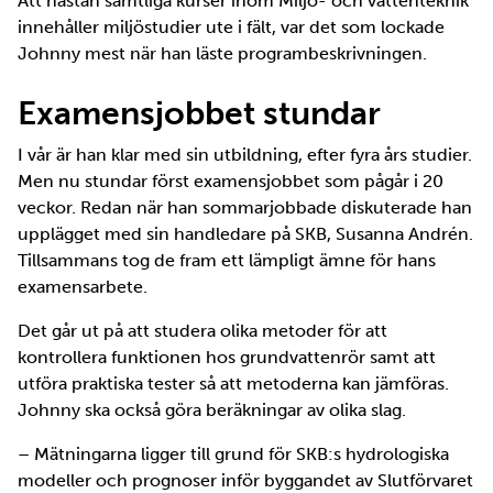
Att nästan samtliga kurser inom Miljö- och vattenteknik
innehåller miljöstudier ute i fält, var det som lockade
Johnny mest när han läste programbeskrivningen.
Examensjobbet stundar
I vår är han klar med sin utbildning, efter fyra års studier.
Men nu stundar först examensjobbet som pågår i 20
veckor. Redan när han sommarjobbade diskuterade han
upplägget med sin handledare på SKB, Susanna Andrén.
Tillsammans tog de fram ett lämpligt ämne för hans
examensarbete.
Det går ut på att studera olika metoder för att
kontrollera funktionen hos grundvattenrör samt att
utföra praktiska tester så att metoderna kan jämföras.
Johnny ska också göra beräkningar av olika slag.
– Mätningarna ligger till grund för SKB:s hydrologiska
modeller och prognoser inför byggandet av Slutförvaret