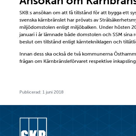
Ansökan om Kärnbräns
SKB:s ansökan om att få tillstånd för att bygga ett 
svenska kärnbränslet har prövats av Strålsäkerhets
miljödomstolen enligt miljöbalken. Under hösten 2
januari i år lämnade både domstolen och SSM sina re
beslut om tillstånd enligt kärntekniklagen och tillåtl
Innan dess ska också de två kommunerna Östhammar 
frågan om Kärnbränsleförvaret respektive inkapslin
Publicerad: 1 juni 2018