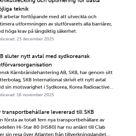
knikutveckling och optimering för bästa
jliga teknik
B arbetar fortlöpande med att utveckla och
timera utformningen av slutförvarets alla barriärer,
d höga krav på långsiktig säkerhet.
licerad: 23 december 2025
B sluter nytt avtal med sydkoreansk
utförvarsorganisation
ensk Kärnbränslehantering AB, SKB, har genom sitt
terbolag, SKB International skrivit ett nytt avtal
d sin motsvarighet i Sydkorea, Korea Radioactive
ste Agency, KORAD. Avtalet, som är ett så kallat
licerad: 18 november 2025
formationsutbytesavtal, stärker relationen och
marbetet mellan de två organisationerna. …
 transportbehållare levererad till SKB
n första av totalt fem nya transportbehållare av
dellen Hi-Star 80 (HS80) har nu anlänt till Clab
er sin resa över Atlanten från tillverkningslandet