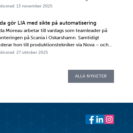
A. Innan transportbehållaren kan bli en del av SKB:s
licerad: 13 november 2025
ansportsystem återstår en period av anpassningar,
ster och utbildningar. Redan 2008 i…
ida gör LIA med sikte på automatisering
ida Moreau arbetar till vardags som teamleader på
nteringen på Scania i Oskarshamn. Samtidigt
uderar hon till produktionstekniker via Nova – och
der tio veckor i höst gör hon både sin praktik, även
licerad: 27 oktober 2025
llad LIA*, och sitt examensarbete på
psellaboratoriet. – I utbildningen ingår flera studie…
ALLA NYHETER
cebook
witter
 LinkedIn
 ut
Facebook
LinkedIn
Instagram