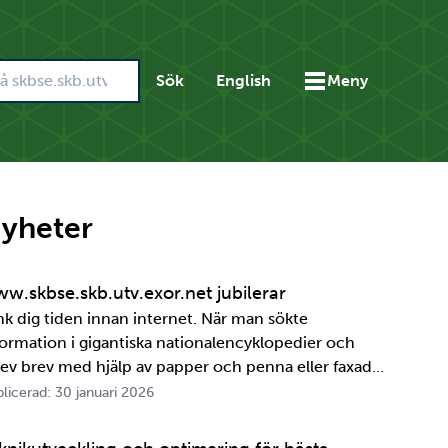
Sök
English
Meny
yheter
w.skbse.skb.utv.exor.net jubilerar
nk dig tiden innan internet. När man sökte
formation i gigantiska nationalencyklopedier och
rev brev med hjälp av papper och penna eller faxade
 ett meddelande skulle fram snabbt. Det är inte
licerad: 30 januari 2026
ttelänge sedan, inte om man tänker i ett geologiskt
spektiv i alla fall. För oss på SKB är det …