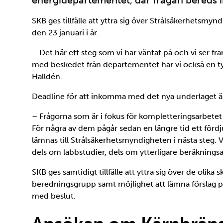
energidepartementet, där frågan bereds in
SKB ges tillfälle att yttra sig över Strålsäkerhets
den 23 januari i år.
– Det här ett steg som vi har väntat på och vi ser fra
med beskedet från departementet har vi också en tydl
Halldén.
Deadline för att inkomma med det nya underlaget är s
– Frågorna som är i fokus för kompletteringsarbetet ä
För några av dem pågår sedan en längre tid ett förd
lämnas till Strålsäkerhetsmyndigheten i nästa steg. Vi
dels om labbstudier, dels om ytterligare beräkningsa
SKB ges samtidigt tillfälle att yttra sig över de olika 
beredningsgrupp samt möjlighet att lämna förslag p
med beslut.