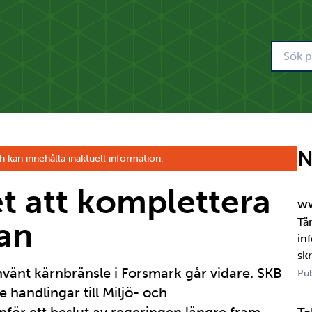
N
h kan innehålla inaktuell information.
t att komplettera
ww
an
Tä
in
sk
använt kärnbränsle i Forsmark går vidare. SKB
om
Pub
jä
e handlingar till Miljö- och
per