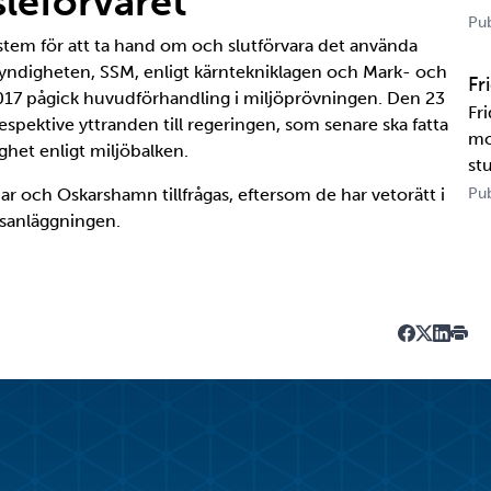
leförvaret
US
Pub
system för att ta hand om och slutförvara det använda
tr
myndigheten, SSM, enligt kärntekniklagen och Mark- och
te
Fr
017 pågick huvudförhandling i miljöprövningen. Den 23
Fr
spektive yttranden till regeringen, som senare ska fatta
mo
ighet enligt miljöbalken.
st
un
och Oskarshamn tillfrågas, eftersom de har vetorätt i
Pub
ka
gsanläggningen.
Ka
Dela på Fa
Dela på T
Dela på
Skriv