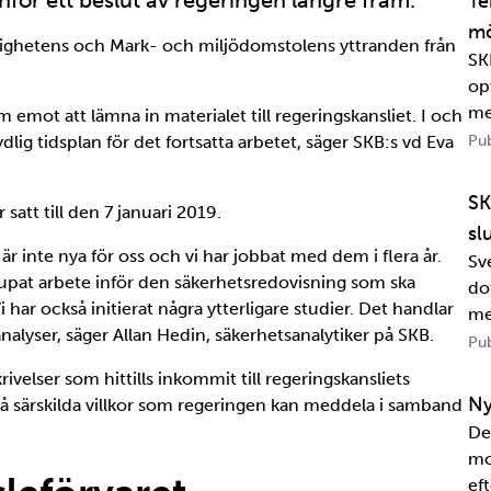
för ett beslut av regeringen längre fram.
Te
mö
myndighetens och Mark- och miljödomstolens yttranden från
SK
op
me
m emot att lämna in materialet till regeringskansliet. I och
ig tidsplan för det fortsatta arbetet, säger SKB:s vd Eva
Pub
SK
att till den 7 januari 2019.
sl
r inte nya för oss och vi har jobbat med dem i flera år.
Sv
jupat arbete inför den säkerhetsredovisning som ska
dot
 har också initierat några ytterligare studier. Det handlar
me
nalyser, säger Allan Hedin, säkerhetsanalytiker på SKB.
Wa
Pub
in
skrivelser som hittills inkommit till regeringskansliets
sa
Ny
å särskilda villkor som regeringen kan meddela i samband
De
mo
eft