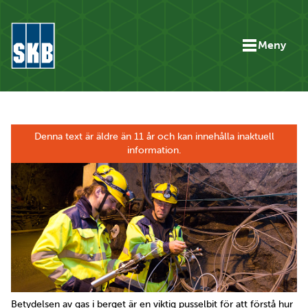
Hoppa till innehåll
Meny
Gå till startsidan för skbse.skb.utv.exor.net
Denna text är äldre än 11 år och kan innehålla inaktuell
information.
Betydelsen av gas i berget är en viktig pusselbit för att förstå hur