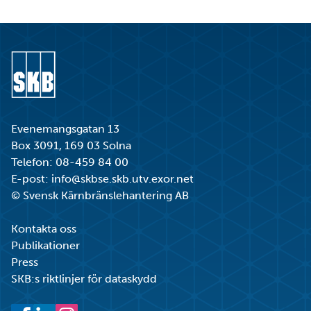
Dela på F
Dela på 
Dela p
Skri
Gå till startsidan
Evenemangsgatan 13
Box 3091, 169 03 Solna
Telefon:
08-459 84 00
E-post:
info@skbse.skb.utv.exor.net
© Svensk Kärnbränslehantering AB
Kontakta oss
Publikationer
Press
SKB:s riktlinjer för dataskydd