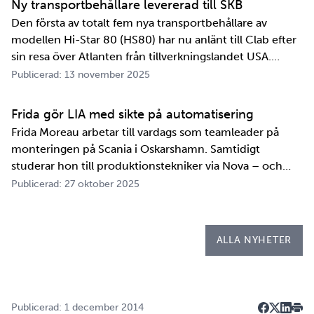
Ny transportbehållare levererad till SKB
Den första av totalt fem nya transportbehållare av
modellen Hi-Star 80 (HS80) har nu anlänt till Clab efter
sin resa över Atlanten från tillverkningslandet USA.
Innan transportbehållaren kan bli en del av SKB:s
Publicerad: 13 november 2025
transportsystem återstår en period av anpassningar,
tester och utbildningar. Redan 2008 i…
Frida gör LIA med sikte på automatisering
Frida Moreau arbetar till vardags som teamleader på
monteringen på Scania i Oskarshamn. Samtidigt
studerar hon till produktionstekniker via Nova – och
under tio veckor i höst gör hon både sin praktik, även
Publicerad: 27 oktober 2025
kallad LIA*, och sitt examensarbete på
Kapsellaboratoriet. – I utbildningen ingår flera studie…
ALLA NYHETER
Publicerad: 1 december 2014