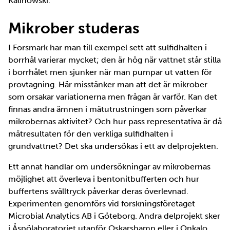
Kalinowski.
Mikrober studeras
I Forsmark har man till exempel sett att sulfidhalten i
borrhål varierar mycket; den är hög när vattnet står stilla
i borrhålet men sjunker när man pumpar ut vatten för
provtagning. Här misstänker man att det är mikrober
som orsakar variationerna men frågan är varför. Kan det
finnas andra ämnen i mätutrustningen som påverkar
mikrobernas aktivitet? Och hur pass representativa är då
mätresultaten för den verkliga sulfidhalten i
grundvattnet? Det ska undersökas i ett av delprojekten.
Ett annat handlar om undersökningar av mikrobernas
möjlighet att överleva i bentonitbufferten och hur
buffertens svälltryck påverkar deras överlevnad.
Experimenten genomförs vid forskningsföretaget
Microbial Analytics AB i Göteborg. Andra delprojekt sker
i Äspölaboratoriet utanför Oskarshamn eller i Onkalo