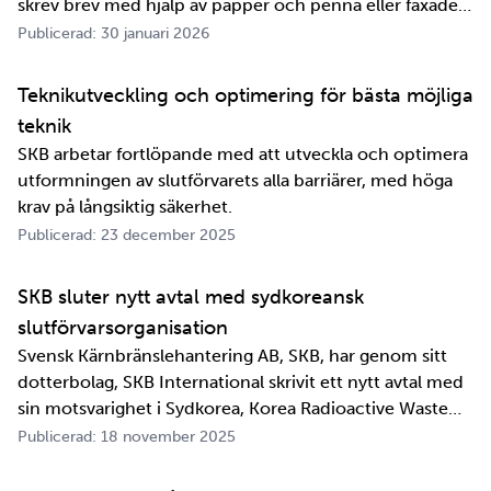
skrev brev med hjälp av papper och penna eller faxade
om ett meddelande skulle fram snabbt. Det är inte
Publicerad: 30 januari 2026
jättelänge sedan, inte om man tänker i ett geologiskt
perspektiv i alla fall. För oss på SKB är det …
Teknikutveckling och optimering för bästa möjliga
teknik
SKB arbetar fortlöpande med att utveckla och optimera
utformningen av slutförvarets alla barriärer, med höga
krav på långsiktig säkerhet.
Publicerad: 23 december 2025
SKB sluter nytt avtal med sydkoreansk
slutförvarsorganisation
Svensk Kärnbränslehantering AB, SKB, har genom sitt
dotterbolag, SKB International skrivit ett nytt avtal med
sin motsvarighet i Sydkorea, Korea Radioactive Waste
Agency, KORAD. Avtalet, som är ett så kallat
Publicerad: 18 november 2025
informationsutbytesavtal, stärker relationen och
samarbetet mellan de två organisationerna. …