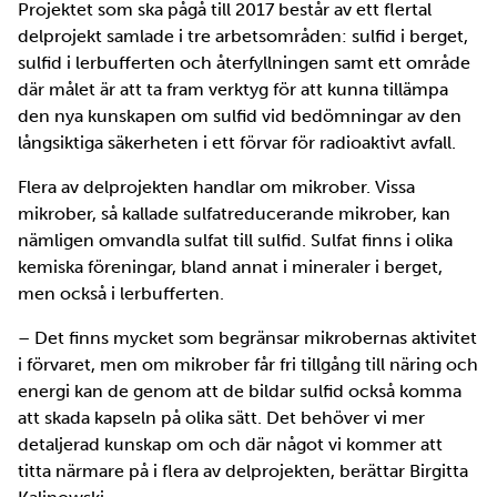
Projektet som ska pågå till 2017 består av ett flertal
delprojekt samlade i tre arbetsområden: sulfid i berget,
sulfid i lerbufferten och återfyllningen samt ett område
där målet är att ta fram verktyg för att kunna tillämpa
den nya kunskapen om sulfid vid bedömningar av den
långsiktiga säkerheten i ett förvar för radioaktivt avfall.
Flera av delprojekten handlar om mikrober. Vissa
mikrober, så kallade sulfatreducerande mikrober, kan
nämligen omvandla sulfat till sulfid. Sulfat finns i olika
kemiska föreningar, bland annat i mineraler i berget,
men också i lerbufferten.
– Det finns mycket som begränsar mikrobernas aktivitet
i förvaret, men om mikrober får fri tillgång till näring och
energi kan de genom att de bildar sulfid också komma
att skada kapseln på olika sätt. Det behöver vi mer
detaljerad kunskap om och där något vi kommer att
titta närmare på i flera av delprojekten, berättar Birgitta