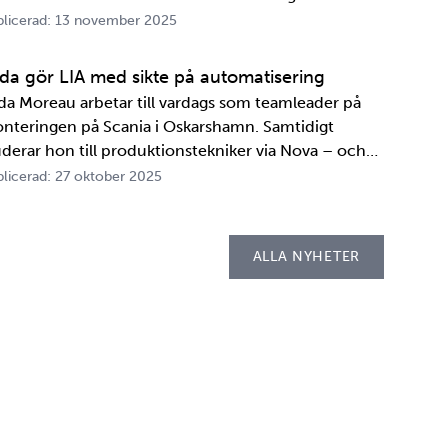
A. Innan transportbehållaren kan bli en del av SKB:s
licerad: 13 november 2025
ansportsystem återstår en period av anpassningar,
ster och utbildningar. Redan 2008 i…
ida gör LIA med sikte på automatisering
ida Moreau arbetar till vardags som teamleader på
nteringen på Scania i Oskarshamn. Samtidigt
uderar hon till produktionstekniker via Nova – och
der tio veckor i höst gör hon både sin praktik, även
licerad: 27 oktober 2025
llad LIA*, och sitt examensarbete på
psellaboratoriet. – I utbildningen ingår flera studie…
ALLA NYHETER