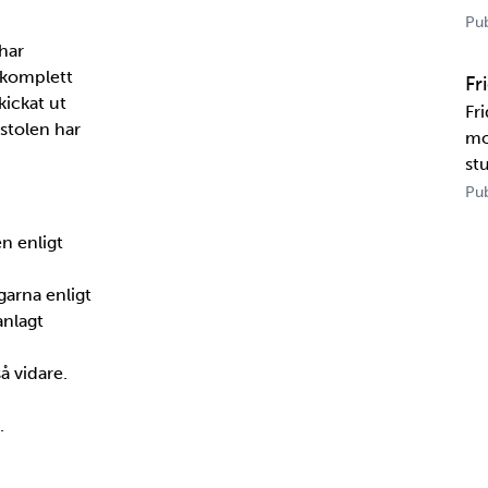
US
Pub
tr
har
te
t komplett
Fr
kickat ut
Fr
stolen har
mo
st
un
Pub
ka
n enligt
Ka
arna enligt
anlagt
å vidare.
.