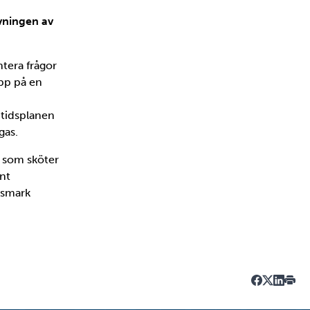
vningen av
ntera frågor
upp på en
r tidsplanen
gas.
 som sköter
änt
rsmark
Dela på Fa
Dela på T
Dela på
Skriv