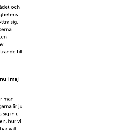
rådet och
ighetens
ttra sig.
terna
ten
av
rande till
nu i maj
hur man
garna är ju
sig in i.
en, hur vi
har valt