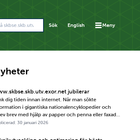
Sök
English
Meny
yheter
w.skbse.skb.utv.exor.net jubilerar
nk dig tiden innan internet. När man sökte
formation i gigantiska nationalencyklopedier och
rev brev med hjälp av papper och penna eller faxade
 ett meddelande skulle fram snabbt. Det är inte
licerad: 30 januari 2026
ttelänge sedan, inte om man tänker i ett geologiskt
spektiv i alla fall. För oss på SKB är det …