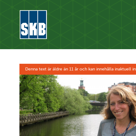
Hoppa till innehåll
Gå till startsidan för skbse.skb.utv.exor.net
Denna text är äldre än 11 år och kan innehålla inaktuell i