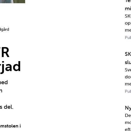
Te
mö
SK
op
dgård
me
Pub
FR
SK
jad
sl
Sv
dot
med
me
m
Wa
Pub
in
sa
s del.
Ny
De
mo
mstolen i
eft