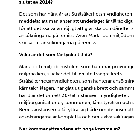
slutet av 2014?
Det som har hänt är att Strålsäkerhetsmyndigheten 
meddelat att man anser att underlaget är tillräcklig
för att det ska vara möjligt att granska och därefter s
ansökningarna på remiss. Även Mark- och miljödom
skickat ut ansökningarna på remiss.
Vilka är det som får tycka till då?
Mark- och miljödomstolen, som hanterar prövninge
miljöbalken, skickar det till en lite trängre krets.
Strålsäkerhetsmyndigheten, som hanterar ansökning
kärntekniklagen, har gått ut ganska brett och samm
handlar det om ett 30-tal instanser: myndigheter,
miljöorganisationer, kommunen, länsstyrelsen och s
Remissinstanserna får yttra sig både om de anser att
ansökningarna är kompletta och om själva sakfrågan
När kommer yttrandena att börja komma in?