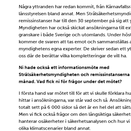
Några yttranden har redan kommit, från Kärnavfalls
länsstyrelsen bland annat. Men Strålsäkerhetsmynd
remissinstanser har till den 30 september på sig att y
Myndigheten har också skickat ansökningarna till ex
granskare i både Sverige och utomlands. Under hös
kommer de svaren att tas emot och sammanställas 
myndighetens egna experter. De skriver sedan ett ytt
oss där de berättar vilka kompletteringar de vill ha.
Ni hade också ett informationsmöte med
Strålsäkerhetsmyndigheten och remissinstanserna 
månad. Vad fick ni för frågor under det mötet?
I första hand var mötet till för att vi skulle förklara 
hittar i ansökningarna, var står vad och så. Ansöknin
totalt sett på 6 000 sidor så det är en hel del att sätta 
Men vi fick också frågor om den långsiktiga säkerhet
hanterar osäkerheter i säkerhetsanalysen och hur vi 
olika klimatscenarier bland annat.