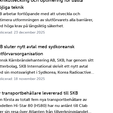
knikutveckling och optimering för bästa
jliga teknik
B arbetar fortlöpande med att utveckla och
timera utformningen av slutförvarets alla barriärer,
d höga krav på långsiktig säkerhet.
licerad: 23 december 2025
B sluter nytt avtal med sydkoreansk
utförvarsorganisation
ensk Kärnbränslehantering AB, SKB, har genom sitt
terbolag, SKB International skrivit ett nytt avtal
d sin motsvarighet i Sydkorea, Korea Radioactive
ste Agency, KORAD. Avtalet, som är ett så kallat
licerad: 18 november 2025
formationsutbytesavtal, stärker relationen och
marbetet mellan de två organisationerna. …
 transportbehållare levererad till SKB
n första av totalt fem nya transportbehållare av
dellen Hi-Star 80 (HS80) har nu anlänt till Clab
er sin resa över Atlanten från tillverkningslandet