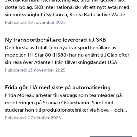
dotterbolag, SKB International skrivit ett nytt avtal med
sin motsvarighet i Sydkorea, Korea Radioactive Waste
Agency, KORAD. Avtalet, som är ett så kallat
Publicerad: 18 november 2025
informationsutbytesavtal, stärker relationen och
samarbetet mellan de två organisationerna. …
Ny transportbehållare levererad till SKB
Den första av totalt fem nya transportbehållare av
modellen Hi-Star 80 (HS80) har nu anlänt till Clab efter
sin resa över Atlanten från tillverkningslandet USA.
Innan transportbehållaren kan bli en del av SKB:s
Publicerad: 13 november 2025
transportsystem återstår en period av anpassningar,
tester och utbildningar. Redan 2008 i…
Frida gör LIA med sikte på automatisering
Frida Moreau arbetar till vardags som teamleader på
monteringen på Scania i Oskarshamn. Samtidigt
studerar hon till produktionstekniker via Nova – och
under tio veckor i höst gör hon både sin praktik, även
Publicerad: 27 oktober 2025
kallad LIA*, och sitt examensarbete på
Kapsellaboratoriet. – I utbildningen ingår flera studie…