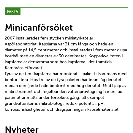
FAKTA
Minicanförsöket
2007 installerades fem stycken miniatyrkapslar i
Äspölaboratoriet. Kapslarna var 31 cm långa och hade en
diameter på 14,5 centimeter och installerades i fem meter djupa
borrhål med en diameter av 30 centimeter. Kopparkvaliteten i
kapslarna är densamma som hos kapslarna i det framtida
Kärnbränsleförvaret.
Fyra av de fem kapslarna har monterats i paket tillsammans med
bentonitlera. Hos tre av de fyra paketen har leran låg densitet
medan den fjärde hade bentonit med hög densitet. Med hjälp av
mätinstrument och regelbunden vattenprovtagning har en rad
parametrar mätts under försökets gång, till exempel
grundvattenkemi, mikrobiologi, redox-potential, pH,
korrosionshastigheter och dragspänningar i kapselmaterialet.
Nyheter