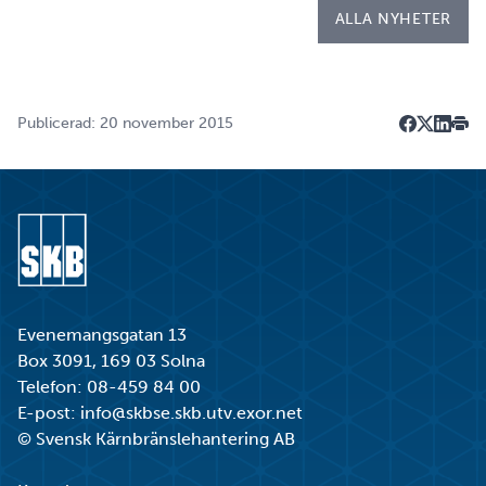
ALLA NYHETER
Publicerad: 20 november 2015
Dela på F
Dela på 
Dela p
Skri
Gå till startsidan
Evenemangsgatan 13
Box 3091, 169 03 Solna
Telefon:
08-459 84 00
E-post:
info@skbse.skb.utv.exor.net
© Svensk Kärnbränslehantering AB