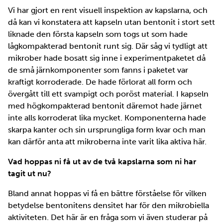
Vi har gjort en rent visuell inspektion av kapslarna, och
då kan vi konstatera att kapseln utan bentonit i stort sett
liknade den första kapseln som togs ut som hade
lågkompakterad bentonit runt sig. Där såg vi tydligt att
mikrober hade bosatt sig inne i experimentpaketet då
de små järnkomponenter som fanns i paketet var
kraftigt korroderade. De hade förlorat all form och
övergått till ett svampigt och poröst material. I kapseln
med högkompakterad bentonit däremot hade järnet
inte alls korroderat lika mycket. Komponenterna hade
skarpa kanter och sin ursprungliga form kvar och man
kan därför anta att mikroberna inte varit lika aktiva här.
Vad hoppas ni få ut av de två kapslarna som ni har
tagit ut nu?
Bland annat hoppas vi få en bättre förståelse för vilken
betydelse bentonitens densitet har för den mikrobiella
aktiviteten. Det här är en fråga som vi även studerar på