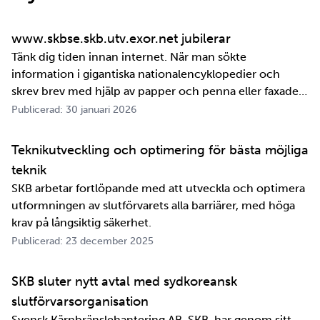
www.skbse.skb.utv.exor.net jubilerar
Tänk dig tiden innan internet. När man sökte
information i gigantiska nationalencyklopedier och
skrev brev med hjälp av papper och penna eller faxade
om ett meddelande skulle fram snabbt. Det är inte
Publicerad: 30 januari 2026
jättelänge sedan, inte om man tänker i ett geologiskt
perspektiv i alla fall. För oss på SKB är det …
Teknikutveckling och optimering för bästa möjliga
teknik
SKB arbetar fortlöpande med att utveckla och optimera
utformningen av slutförvarets alla barriärer, med höga
krav på långsiktig säkerhet.
Publicerad: 23 december 2025
SKB sluter nytt avtal med sydkoreansk
slutförvarsorganisation
Svensk Kärnbränslehantering AB, SKB, har genom sitt