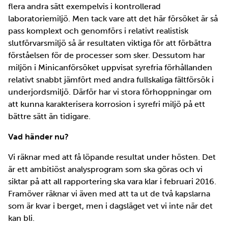
flera andra sätt exempelvis i kontrollerad
laboratoriemiljö. Men tack vare att det här försöket är så
pass komplext och genomförs i relativt realistisk
slutförvarsmiljö så är resultaten viktiga för att förbättra
förståelsen för de processer som sker. Dessutom har
miljön i Minicanförsöket uppvisat syrefria förhållanden
relativt snabbt jämfört med andra fullskaliga fältförsök i
underjordsmiljö. Därför har vi stora förhoppningar om
att kunna karakterisera korrosion i syrefri miljö på ett
bättre sätt än tidigare.
Vad händer nu?
Vi räknar med att få löpande resultat under hösten. Det
är ett ambitiöst analysprogram som ska göras och vi
siktar på att all rapportering ska vara klar i februari 2016.
Framöver räknar vi även med att ta ut de två kapslarna
som är kvar i berget, men i dagsläget vet vi inte när det
kan bli.