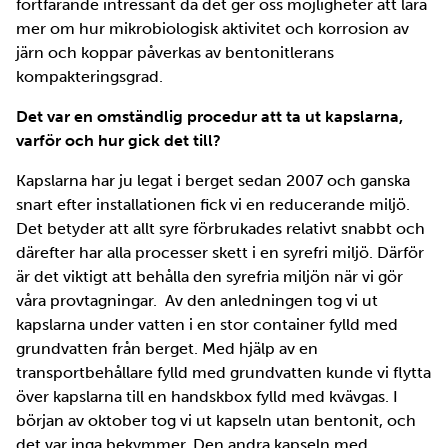
fortfarande intressant då det ger oss möjligheter att lära
mer om hur mikrobiologisk aktivitet och korrosion av
järn och koppar påverkas av bentonitlerans
kompakteringsgrad.
Det var en omständlig procedur att ta ut kapslarna,
varför och hur gick det till?
Kapslarna har ju legat i berget sedan 2007 och ganska
snart efter installationen fick vi en reducerande miljö.
Det betyder att allt syre förbrukades relativt snabbt och
därefter har alla processer skett i en syrefri miljö. Därför
är det viktigt att behålla den syrefria miljön när vi gör
våra provtagningar. Av den anledningen tog vi ut
kapslarna under vatten i en stor container fylld med
grundvatten från berget. Med hjälp av en
transportbehållare fylld med grundvatten kunde vi flytta
över kapslarna till en handskbox fylld med kvävgas. I
början av oktober tog vi ut kapseln utan bentonit, och
det var inga bekymmer. Den andra kapseln med