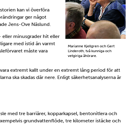
storien kan vi överföra
örändringar ger något
 sade Jens-Ove Näslund.
 eller minusgrader hit eller
nligare med istid än varmt
Marianne Kjellgren och Gert
sleförvaret måste vara
Linderoth, två kunniga och
vetgiriga åhörare.
vara extremt kallt under en extremt lång period för att
rna ska skadas där nere. Enligt säkerhetsanalyserna är
le med tre barriärer, kopparkapsel, bentonitlera och
 exempelvis grundvattenflöde, tre kilometer istäcke och