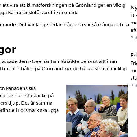
sa
r att visa att klimatforskningen på Grönland ger en viktig
Ny
ygga Kärnbränsleförvaret i Forsmark.
De
mo
cinerande. Det var länge sedan frågorna var så många och så
eft
US
Pub
tr
gor
te
Fr
ra, sade Jens-Ove när han försökte bena ut allt ifrån
Fr
ur borrhålen på Grönland kunde hållas isfria tillräckligt
mo
st
un
Pub
och kanadensiska
ka
nat se hur ett istäcke på
Ka
ters djup. Det är samma
ränsle i Forsmark ska ligga