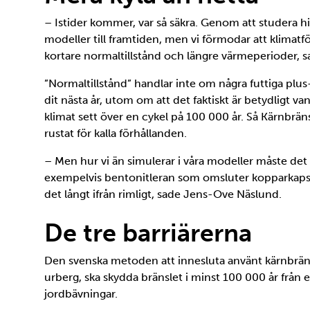
– Istider kommer, var så säkra. Genom att studera hi
modeller till framtiden, men vi förmodar att klimatf
kortare normaltillstånd och längre värmeperioder,
”Normaltillstånd” handlar inte om några futtiga plus-
dit nästa år, utom om att det faktiskt är betydligt va
klimat sett över en cykel på 100 000 år. Så Kärnbrän
rustat för kalla förhållanden.
– Men hur vi än simulerar i våra modeller måste det 
exempelvis bentonitleran som omsluter kopparkapsla
det långt ifrån rimligt, sade Jens-Ove Näslund.
De tre barriärerna
Den svenska metoden att innesluta använt kärnbräns
urberg, ska skydda bränslet i minst 100 000 år från
jordbävningar.