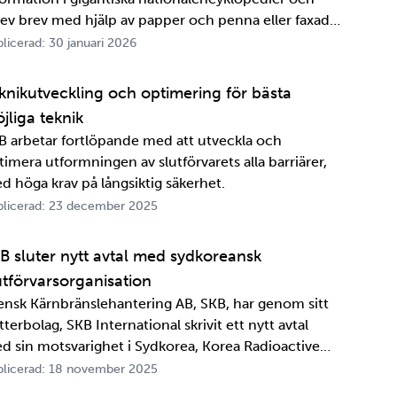
rev brev med hjälp av papper och penna eller faxade
 ett meddelande skulle fram snabbt. Det är inte
licerad: 30 januari 2026
ttelänge sedan, inte om man tänker i ett geologiskt
spektiv i alla fall. För oss på SKB är det …
knikutveckling och optimering för bästa
jliga teknik
B arbetar fortlöpande med att utveckla och
timera utformningen av slutförvarets alla barriärer,
d höga krav på långsiktig säkerhet.
licerad: 23 december 2025
B sluter nytt avtal med sydkoreansk
utförvarsorganisation
ensk Kärnbränslehantering AB, SKB, har genom sitt
terbolag, SKB International skrivit ett nytt avtal
d sin motsvarighet i Sydkorea, Korea Radioactive
ste Agency, KORAD. Avtalet, som är ett så kallat
licerad: 18 november 2025
formationsutbytesavtal, stärker relationen och