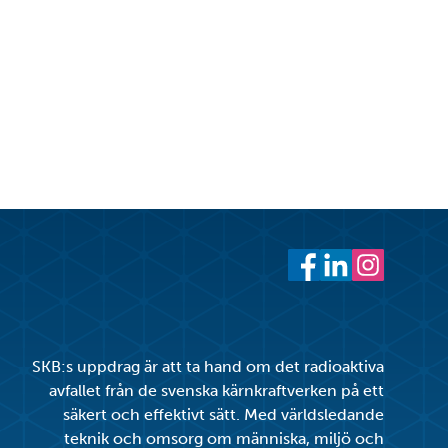
cebook
witter
 LinkedIn
 ut
Facebook
LinkedIn
Instagram
SKB:s uppdrag är att ta hand om det radioaktiva
avfallet från de svenska kärnkraftverken på ett
säkert och effektivt sätt. Med världsledande
teknik och omsorg om människa, miljö och