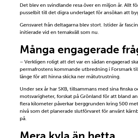
Det blev en svindlande resa över en miljon år. Allt fö
pusselbit till det digra underlaget för ansökan att b
Gensvaret från deltagarna blev stort. Istider är fas
initierade vid en temakväll som nu.
Många engagerade frå
– Verkligen roligt att det var en sådan engagerad ska
permafrostens kommande utbredning i Forsmark till h
länge för att hinna skicka ner mätutrustning.
Under sex år har SKB, tillsammans med sina finska 
motsvarigheter, forskat på Grönland för att bland an
flera kilometer påverkar berggrunden kring 500 me
nivå som det planerade slutförvaret för använt kärnb
på.
Mera kyla än hetta