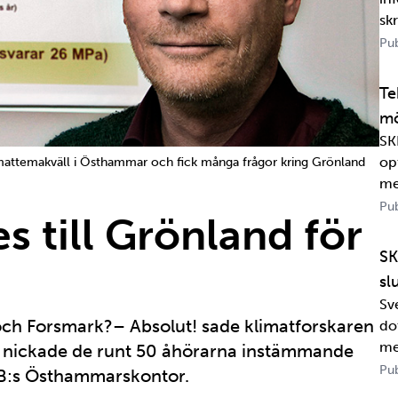
sk
om
Pub
jä
per
Te
mö
SK
op
imattemakväll i Östhammar och fick många frågor kring Grönland
me
Pub
s till Grönland för
SK
sl
Sv
 och Forsmark?– Absolut! sade klimatforskaren
dot
me
r nickade de runt 50 åhörarna instämmande
Wa
Pub
KB:s Östhammarskontor.
in