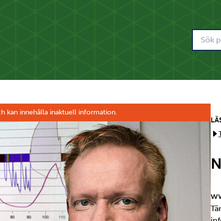
h kan innehålla inaktuell information.
LÄ
N
ww
Tä
in