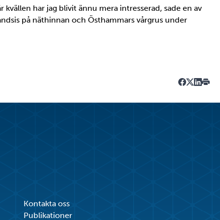
r kvällen har jag blivit ännu mera intresserad, sade en av
andsis på näthinnan och Östhammars vårgrus under
Dela på Fa
Dela på T
Dela på
Skriv
Kontakta oss
Publikationer