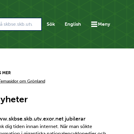
Sök
English
Meny
S MER
Temasidor om Grönland
yheter
w.skbse.skb.utv.exor.net jubilerar
nk dig tiden innan internet. När man sökte
formation i gigantiska nationalencyklopedier och