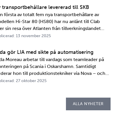
marbetet mellan de två organisationerna. …
 transportbehållare levererad till SKB
n första av totalt fem nya transportbehållare av
dellen Hi-Star 80 (HS80) har nu anlänt till Clab
er sin resa över Atlanten från tillverkningslandet
A. Innan transportbehållaren kan bli en del av SKB:s
licerad: 13 november 2025
ansportsystem återstår en period av anpassningar,
ster och utbildningar. Redan 2008 i…
ida gör LIA med sikte på automatisering
ida Moreau arbetar till vardags som teamleader på
nteringen på Scania i Oskarshamn. Samtidigt
uderar hon till produktionstekniker via Nova – och
der tio veckor i höst gör hon både sin praktik, även
licerad: 27 oktober 2025
llad LIA*, och sitt examensarbete på
psellaboratoriet. – I utbildningen ingår flera studie…
ALLA NYHETER