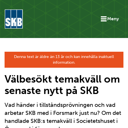
Hoppa till innehåll
Meny
Gå till startsidan för skbse.skb.utv.exor.net
Denna text är äldre än 13 år och kan innehålla inaktuell
information.
Välbesökt temakväll om
senaste nytt på SKB
Vad händer i tillståndsprövningen och vad
arbetar SKB med i Forsmark just nu? Om det
handlade SKB:s temakväll i Societetshuset i