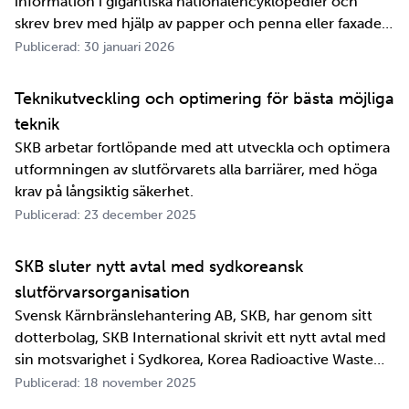
information i gigantiska nationalencyklopedier och
skrev brev med hjälp av papper och penna eller faxade
om ett meddelande skulle fram snabbt. Det är inte
Publicerad: 30 januari 2026
jättelänge sedan, inte om man tänker i ett geologiskt
perspektiv i alla fall. För oss på SKB är det …
Teknikutveckling och optimering för bästa möjliga
teknik
SKB arbetar fortlöpande med att utveckla och optimera
utformningen av slutförvarets alla barriärer, med höga
krav på långsiktig säkerhet.
Publicerad: 23 december 2025
SKB sluter nytt avtal med sydkoreansk
slutförvarsorganisation
Svensk Kärnbränslehantering AB, SKB, har genom sitt
dotterbolag, SKB International skrivit ett nytt avtal med
sin motsvarighet i Sydkorea, Korea Radioactive Waste
Agency, KORAD. Avtalet, som är ett så kallat
Publicerad: 18 november 2025
informationsutbytesavtal, stärker relationen och