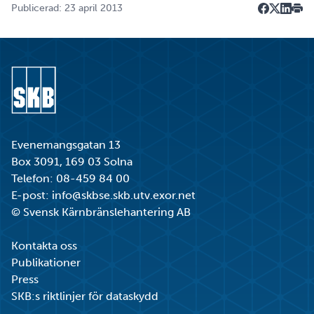
Publicerad: 23 april 2013
Dela på F
Dela på 
Dela p
Skri
Gå till startsidan
Evenemangsgatan 13
Box 3091, 169 03 Solna
Telefon:
08-459 84 00
E-post:
info@skbse.skb.utv.exor.net
© Svensk Kärnbränslehantering AB
Kontakta oss
Publikationer
Press
SKB:s riktlinjer för dataskydd