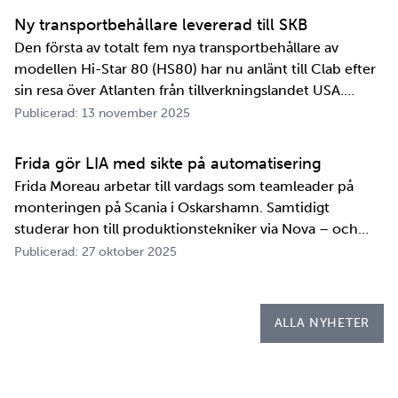
samarbetet mellan de två organisationerna. …
Ny transportbehållare levererad till SKB
Den första av totalt fem nya transportbehållare av
modellen Hi-Star 80 (HS80) har nu anlänt till Clab efter
sin resa över Atlanten från tillverkningslandet USA.
Innan transportbehållaren kan bli en del av SKB:s
Publicerad: 13 november 2025
transportsystem återstår en period av anpassningar,
tester och utbildningar. Redan 2008 i…
Frida gör LIA med sikte på automatisering
Frida Moreau arbetar till vardags som teamleader på
monteringen på Scania i Oskarshamn. Samtidigt
studerar hon till produktionstekniker via Nova – och
under tio veckor i höst gör hon både sin praktik, även
Publicerad: 27 oktober 2025
kallad LIA*, och sitt examensarbete på
Kapsellaboratoriet. – I utbildningen ingår flera studie…
ALLA NYHETER