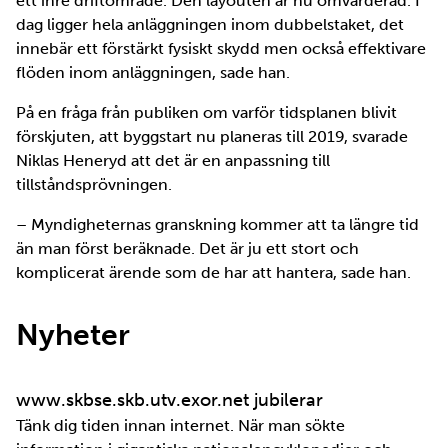
ett inre driftområde. Den layouten är nu omvärderad. I
dag ligger hela anläggningen inom dubbelstaket, det
innebär ett förstärkt fysiskt skydd men också effektivare
flöden inom anläggningen, sade han.
På en fråga från publiken om varför tidsplanen blivit
förskjuten, att byggstart nu planeras till 2019, svarade
Niklas Heneryd att det är en anpassning till
tillståndsprövningen.
– Myndigheternas granskning kommer att ta längre tid
än man först beräknade. Det är ju ett stort och
komplicerat ärende som de har att hantera, sade han.
Nyheter
www.skbse.skb.utv.exor.net jubilerar
Tänk dig tiden innan internet. När man sökte