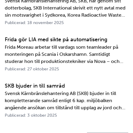
Svensk Kärnbränslehantering AB, SKB, har genom sitt
dotterbolag, SKB International skrivit ett nytt avtal med
sin motsvarighet i Sydkorea, Korea Radioactive Waste
Agency, KORAD. Avtalet, som är ett så kallat
Publicerad: 18 november 2025
informationsutbytesavtal, stärker relationen och
samarbetet mellan de två organisationerna. …
Frida gör LIA med sikte på automatisering
Frida Moreau arbetar till vardags som teamleader på
monteringen på Scania i Oskarshamn. Samtidigt
studerar hon till produktionstekniker via Nova – och
under tio veckor i höst gör hon både sin praktik, även
Publicerad: 27 oktober 2025
kallad LIA*, och sitt examensarbete på
Kapsellaboratoriet. – I utbildningen ingår flera studie…
SKB bjuder in till samråd
Svensk Kärnbränslehantering AB (SKB) bjuder in till
kompletterande samråd enligt 6 kap. miljöbalken
angående ansökan om tillstånd till upplag av jord och
berg samt grundvattenbortledning inom fastigheten
Publicerad: 3 oktober 2025
Östhammar Ön 1:1, Östhammars kommun.