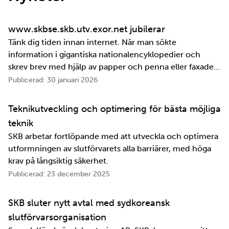
www.skbse.skb.utv.exor.net jubilerar
Tänk dig tiden innan internet. När man sökte
information i gigantiska nationalencyklopedier och
skrev brev med hjälp av papper och penna eller faxade
om ett meddelande skulle fram snabbt. Det är inte
Publicerad: 30 januari 2026
jättelänge sedan, inte om man tänker i ett geologiskt
perspektiv i alla fall. För oss på SKB är det …
Teknikutveckling och optimering för bästa möjliga
teknik
SKB arbetar fortlöpande med att utveckla och optimera
utformningen av slutförvarets alla barriärer, med höga
krav på långsiktig säkerhet.
Publicerad: 23 december 2025
SKB sluter nytt avtal med sydkoreansk
slutförvarsorganisation