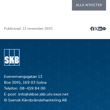
ALLA NYHETER
Publicerad: 13 november 2025
Dela på F
Dela på 
Dela p
Skri
Gå till startsidan
Evenemangsgatan 13
Box 3091, 169 03 Solna
Telefon:
08-459 84 00
E-post:
info@skbse.skb.utv.exor.net
© Svensk Kärnbränslehantering AB