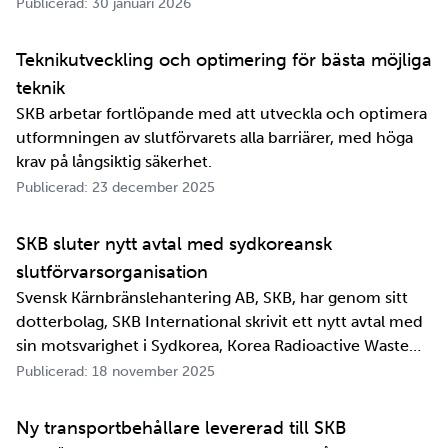
om ett meddelande skulle fram snabbt. Det är inte
Publicerad: 30 januari 2026
jättelänge sedan, inte om man tänker i ett geologiskt
perspektiv i alla fall. För oss på SKB är det …
Teknikutveckling och optimering för bästa möjliga
teknik
SKB arbetar fortlöpande med att utveckla och optimera
utformningen av slutförvarets alla barriärer, med höga
krav på långsiktig säkerhet.
Publicerad: 23 december 2025
SKB sluter nytt avtal med sydkoreansk
slutförvarsorganisation
Svensk Kärnbränslehantering AB, SKB, har genom sitt
dotterbolag, SKB International skrivit ett nytt avtal med
sin motsvarighet i Sydkorea, Korea Radioactive Waste
Agency, KORAD. Avtalet, som är ett så kallat
Publicerad: 18 november 2025
informationsutbytesavtal, stärker relationen och
samarbetet mellan de två organisationerna. …
Ny transportbehållare levererad till SKB