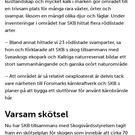
kustlandskap och mycket kalk i marken gör området till
en trivsam plats för många rara växter, örter och
svampar, liksom en mängd olika djur och fåglar. Under
inventeringar i området har SKB hittat flera rödlistade
arter.
– Bland annat hittade vi 23 rödlistade svamparter, sa
hon och förklarade att SKB:s skog tillsammans med
Sveaskogs ekopark och Kallriga naturreservat bildar ett
stort sammanhängande och ganska orört naturområde.
– Att området är så relativt oexploaterat är delvis tack
vare närheten till Forsmarks kärnkraftverk och SKB:s
planer på att bygga ett slutförvar för använt kärnbränsle
här.
Varsam skötsel
Nu har SKB tillsammans med Skogsvårdsstyrelsen tagit
fram en skötselplan för skogen som innebär att cirka 70