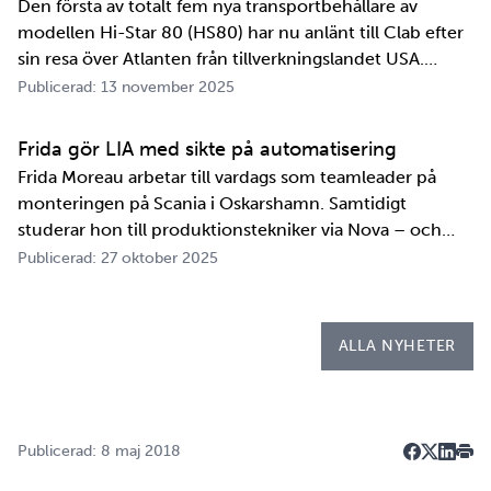
Den första av totalt fem nya transportbehållare av
modellen Hi-Star 80 (HS80) har nu anlänt till Clab efter
sin resa över Atlanten från tillverkningslandet USA.
Innan transportbehållaren kan bli en del av SKB:s
Publicerad: 13 november 2025
transportsystem återstår en period av anpassningar,
tester och utbildningar. Redan 2008 i…
Frida gör LIA med sikte på automatisering
Frida Moreau arbetar till vardags som teamleader på
monteringen på Scania i Oskarshamn. Samtidigt
studerar hon till produktionstekniker via Nova – och
under tio veckor i höst gör hon både sin praktik, även
Publicerad: 27 oktober 2025
kallad LIA*, och sitt examensarbete på
Kapsellaboratoriet. – I utbildningen ingår flera studie…
ALLA NYHETER
Publicerad: 8 maj 2018
Dela på F
Dela på 
Dela p
Skri