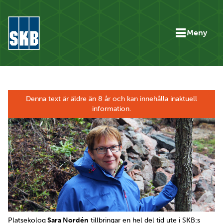
Hoppa till innehåll
Meny
Gå till startsidan för skbse.skb.utv.exor.net
Denna text är äldre än 8 år och kan innehålla inaktuell
information.
Platsekolog
Sara Nordén
tillbringar en hel del tid ute i SKB:s