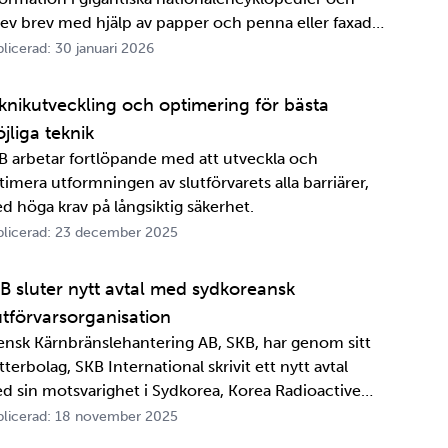
rev brev med hjälp av papper och penna eller faxade
 ett meddelande skulle fram snabbt. Det är inte
licerad: 30 januari 2026
ttelänge sedan, inte om man tänker i ett geologiskt
spektiv i alla fall. För oss på SKB är det …
knikutveckling och optimering för bästa
jliga teknik
B arbetar fortlöpande med att utveckla och
timera utformningen av slutförvarets alla barriärer,
d höga krav på långsiktig säkerhet.
licerad: 23 december 2025
B sluter nytt avtal med sydkoreansk
utförvarsorganisation
ensk Kärnbränslehantering AB, SKB, har genom sitt
terbolag, SKB International skrivit ett nytt avtal
d sin motsvarighet i Sydkorea, Korea Radioactive
ste Agency, KORAD. Avtalet, som är ett så kallat
licerad: 18 november 2025
formationsutbytesavtal, stärker relationen och