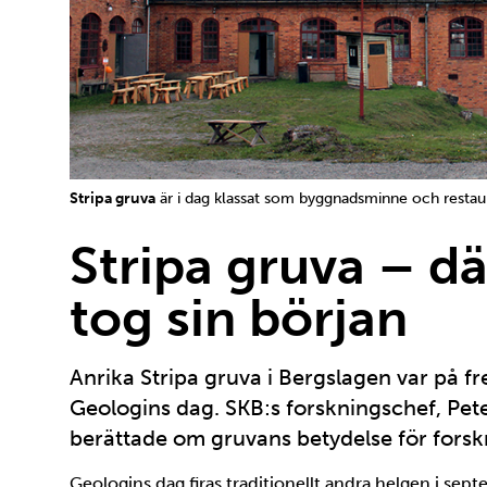
Stripa gruva
är i dag klassat som byggnadsminne och restau
Stripa gruva – dä
tog sin början
Anrika Stripa gruva i Bergslagen var på fr
Geologins dag. SKB:s forskningschef, Pet
berättade om gruvans betydelse för fors
Geologins dag firas traditionellt andra helgen i s