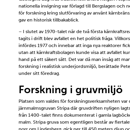
nationella invigning var förlagd till Bergslagen och
för forskning kring slutförvaring av använt kärnbrän
gav en historisk tillbakablick.
– I slutet av 1970-talet när de två första kärnkraftsr
tagits i drift blev avfallet en het politisk fråga. Villko
infördes 1977 och innebar att inga nya reaktorer fick t
utan att kärnkraftsbolagen kunde visa att avfallet k
hand på ett säkert sätt. Det var då man insåg att m
forskning i realistisk underjordsmiljö, berättade Pet
under sitt föredrag.
Forskning i gruvmiljö
Platsen som valdes för forskningsverksamheten var 
järnmalmsgruvan Stripa där gruvdriften nyligen lagt
från 1400-talet finns dokumenterat i gamla lagböcker
malm. Stripa gruva som egentligen består av flertal
norr om Lindesberg, gick ner till 450 meters djup o