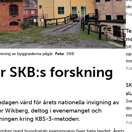
sk
om
Pub
jä
per
Te
mö
SK
op
rering av byggnaderna pågår.
Foto
: SKB.
me
r SKB:s forskning
Pub
SK
sl
Sv
edagen värd för årets nationella invigning av
dot
er Wikberg, deltog i evenemanget och
me
kningen kring KBS-3-metoden.
Wa
Pub
in
eptember med hundratals evenemang över hela landet. Årets