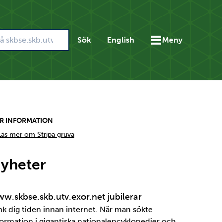
Sök
English
Meny
R INFORMATION
Läs mer om Stripa gruva
yheter
w.skbse.skb.utv.exor.net jubilerar
nk dig tiden innan internet. När man sökte
formation i gigantiska nationalencyklopedier och