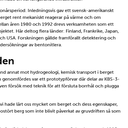
nårsperiod. Inledningsvis gav ett svensk-amerikanskt
erget rent mekaniskt reagerar på värme och om
 Mellan åren 1980 och 1992 drevs verksamheten som ett
jektet. Här deltog flera länder: Finland, Frankrike, Japan,
ch USA. Forskningen gällde framförallt detektering och
dersökningar av bentonitlera.
den
nd annat mot hydrogeologi, kemisk transport i berget
m genomfördes var ett prototypförvar där delar av KBS-3-
en försök med teknik för att försluta borrhål och plugga
tt vi hade lärt oss mycket om berget och dess egenskaper,
 ostört berg som inte blivit påverkat av gruvdriften så som