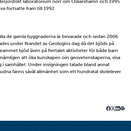
underjordiskt laboratorium norr om Oskarshamn och 1995
va fortsatte fram till 1992.
alla de gamla byggnaderna är bevarade och sedan 2006
es under firandet av Geologins dag då det bjöds på
rammet bjöd även på flertalet aktiviteter för både barn
; nämligen att öka kunskapen om geovetenskaperna, visa
g i samhället. Under invigningen talade bland annat
dna fanns såväl allmänhet som ett hundratal skolelever
Dela på Fa
Dela på T
Dela på
Skriv