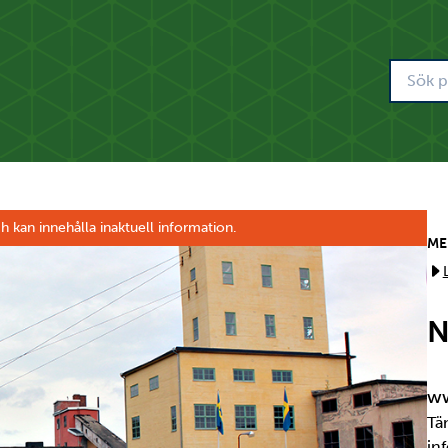
h kan innehålla inaktuell information.
ME
N
ww
Tä
in