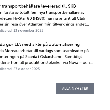
marbetet mellan de två organisationerna. …
 transportbehållare levererad till SKB
n första av totalt fem nya transportbehållare av
dellen Hi-Star 80 (HS80) har nu anlänt till Clab
er sin resa över Atlanten från tillverkningslandet
A. Innan transportbehållaren kan bli en del av SKB:s
licerad: 13 november 2025
ansportsystem återstår en period av anpassningar,
ster och utbildningar. Redan 2008 i…
ida gör LIA med sikte på automatisering
ida Moreau arbetar till vardags som teamleader på
nteringen på Scania i Oskarshamn. Samtidigt
uderar hon till produktionstekniker via Nova – och
der tio veckor i höst gör hon både sin praktik, även
licerad: 27 oktober 2025
llad LIA*, och sitt examensarbete på
psellaboratoriet. – I utbildningen ingår flera studie…
ALLA NYHETER