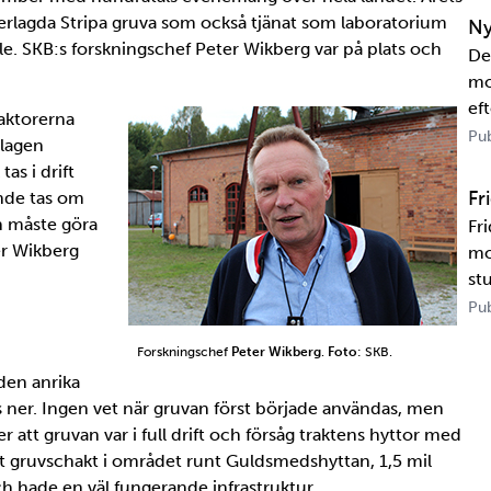
sa
 nerlagda Stripa gruva som också tjänat som laboratorium
Ny
sle. SKB:s forskningschef Peter Wikberg var på plats och
De
mo
eft
eaktorerna
US
Pub
rslagen
tr
as i drift
te
Fr
unde tas om
an måste göra
Fr
er Wikberg
mo
st
un
Pub
ka
Forskningschef
Peter Wikberg
.
Foto
: SKB.
Ka
den anrika
s ner. Ingen vet när gruvan först började användas, men
 att gruvan var i full drift och försåg traktens hyttor med
et gruvschakt i området runt Guldsmedshyttan, 1,5 mil
ch hade en väl fungerande infrastruktur.