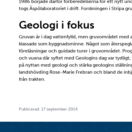
1986 började därför förberedelserna för ett nytt 
togs Äspölaboratoriet i drift. Forskningen i Stripa gru
Geologi i fokus
Gruvan är i dag vattenfylld, men gruvområdet med 
klassade som byggnadsminne. Något som återspeglad
föreläsningar och guidade turer i gruvområdet. Prog
och vuxna där syftet med Geologins dag var tydligt
på nyttan med geologi och stärka geologins ställnin
landshövding Rose-Marie Frebran och bland de inbju
från trakten.
Publicerad: 17 september 2014