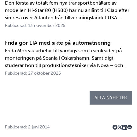
Den första av totalt fem nya transportbehållare av
modellen Hi-Star 80 (HS80) har nu anlänt till Clab efter
sin resa över Atlanten från tillverkningslandet USA.
Innan transportbehållaren kan bli en del av SKB:s
Publicerad: 13 november 2025
transportsystem återstår en period av anpassningar,
tester och utbildningar. Redan 2008 i…
Frida gör LIA med sikte på automatisering
Frida Moreau arbetar till vardags som teamleader på
monteringen på Scania i Oskarshamn. Samtidigt
studerar hon till produktionstekniker via Nova – och
under tio veckor i höst gör hon både sin praktik, även
Publicerad: 27 oktober 2025
kallad LIA*, och sitt examensarbete på
Kapsellaboratoriet. – I utbildningen ingår flera studie…
ALLA NYHETER
Publicerad: 2 juni 2014
Dela på F
Dela på 
Dela p
Skri