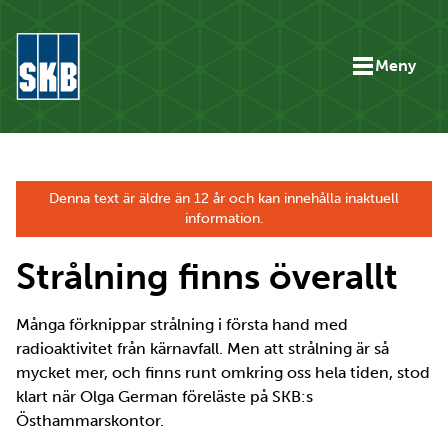
Hoppa till innehåll
Meny
Gå till startsidan för skbse.skb.utv.exor.net
Denna text är äldre än 12 år och kan innehålla inaktuell
information.
Strålning finns överallt
Många förknippar strålning i första hand med
radioaktivitet från kärnavfall. Men att strålning är så
mycket mer, och finns runt omkring oss hela tiden, stod
klart när Olga German föreläste på SKB:s
Östhammarskontor.