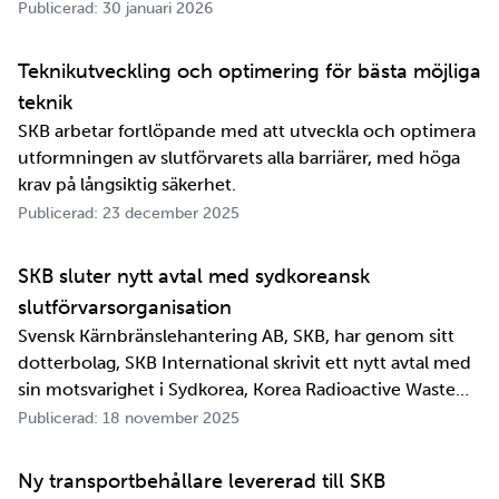
om ett meddelande skulle fram snabbt. Det är inte
Publicerad: 30 januari 2026
jättelänge sedan, inte om man tänker i ett geologiskt
perspektiv i alla fall. För oss på SKB är det …
Teknikutveckling och optimering för bästa möjliga
teknik
SKB arbetar fortlöpande med att utveckla och optimera
utformningen av slutförvarets alla barriärer, med höga
krav på långsiktig säkerhet.
Publicerad: 23 december 2025
SKB sluter nytt avtal med sydkoreansk
slutförvarsorganisation
Svensk Kärnbränslehantering AB, SKB, har genom sitt
dotterbolag, SKB International skrivit ett nytt avtal med
sin motsvarighet i Sydkorea, Korea Radioactive Waste
Agency, KORAD. Avtalet, som är ett så kallat
Publicerad: 18 november 2025
informationsutbytesavtal, stärker relationen och
samarbetet mellan de två organisationerna. …
Ny transportbehållare levererad till SKB