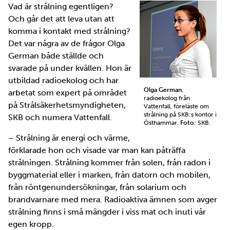
Vad är strålning egentligen?
Och går det att leva utan att
komma i kontakt med strålning?
Det var några av de frågor Olga
German både ställde och
svarade på under kvällen. Hon är
utbildad radioekolog och har
Olga German
,
arbetat som expert på området
radioekolog från
på Strålsäkerhetsmyndigheten,
Vattenfall, föreläste om
strålning på SKB:s kontor i
SKB och numera Vattenfall.
Östhammar.
Foto
: SKB.
– Strålning är energi och värme,
förklarade hon och visade var man kan påträffa
strålningen. Strålning kommer från solen, från radon i
byggmaterial eller i marken, från datorn och mobilen,
från röntgenundersökningar, från solarium och
brandvarnare med mera. Radioaktiva ämnen som avger
strålning finns i små mängder i viss mat och inuti vår
egen kropp.