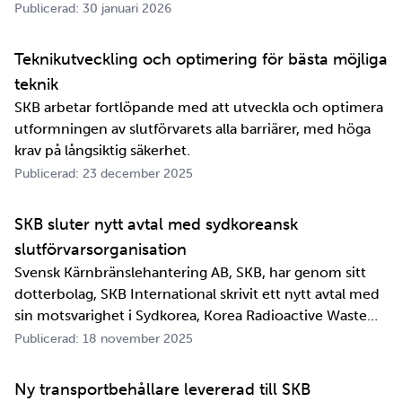
om ett meddelande skulle fram snabbt. Det är inte
Publicerad: 30 januari 2026
jättelänge sedan, inte om man tänker i ett geologiskt
perspektiv i alla fall. För oss på SKB är det …
Teknikutveckling och optimering för bästa möjliga
teknik
SKB arbetar fortlöpande med att utveckla och optimera
utformningen av slutförvarets alla barriärer, med höga
krav på långsiktig säkerhet.
Publicerad: 23 december 2025
SKB sluter nytt avtal med sydkoreansk
slutförvarsorganisation
Svensk Kärnbränslehantering AB, SKB, har genom sitt
dotterbolag, SKB International skrivit ett nytt avtal med
sin motsvarighet i Sydkorea, Korea Radioactive Waste
Agency, KORAD. Avtalet, som är ett så kallat
Publicerad: 18 november 2025
informationsutbytesavtal, stärker relationen och
samarbetet mellan de två organisationerna. …
Ny transportbehållare levererad till SKB