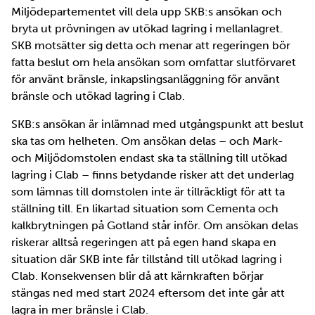
Miljödepartementet vill dela upp SKB:s ansökan och
bryta ut prövningen av utökad lagring i mellanlagret.
SKB motsätter sig detta och menar att regeringen bör
fatta beslut om hela ansökan som omfattar slutförvaret
för använt bränsle, inkapslingsanläggning för använt
bränsle och utökad lagring i Clab.
SKB:s ansökan är inlämnad med utgångspunkt att beslut
ska tas om helheten. Om ansökan delas – och Mark-
och Miljödomstolen endast ska ta ställning till utökad
lagring i Clab – finns betydande risker att det underlag
som lämnas till domstolen inte är tillräckligt för att ta
ställning till. En likartad situation som Cementa och
kalkbrytningen på Gotland står inför. Om ansökan delas
riskerar alltså regeringen att på egen hand skapa en
situation där SKB inte får tillstånd till utökad lagring i
Clab. Konsekvensen blir då att kärnkraften börjar
stängas ned med start 2024 eftersom det inte går att
lagra in mer bränsle i Clab.