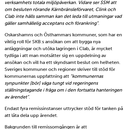
verksamhets totala miljöpåverkan. Vidare ser SSM att
om besluten rörande Kärnbränsleförvaret, Clink och
Clab inte hålls samman kan det leda till utmaningar vad
gäller samhällelig acceptans och förankring”
.
Oskarshamns och Östhammars kommuner, som har en
viktig roll för SKB:s ansökan om att bygga nya
anläggningar och utöka lagringen i Clab, är mycket
tydliga i att man motsätter sig en uppdelning av
ansökan och vill ha ett skyndsamt beslut om helheten.
Sveriges kommuner och regioner skriver till stöd för
kommunernas uppfattning att
”kommunernas
synpunkter [bör] väga tungt vid regeringens
ställningstagande i fråga om i den fortsatta hanteringen
av ärendet”
.
Endast fyra remissinstanser uttrycker stöd för tanken på
att låta dela upp ärendet.
Bakgrunden till remissomgången är att