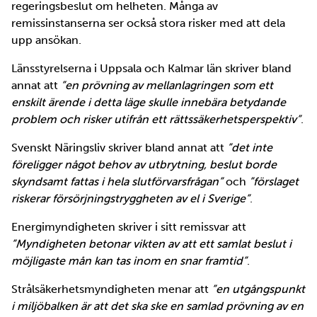
regeringsbeslut om helheten. Många av
remissinstanserna ser också stora risker med att dela
upp ansökan.
Länsstyrelserna i Uppsala och Kalmar län skriver bland
annat att
”en prövning av mellanlagringen som ett
enskilt ärende i detta läge skulle innebära betydande
problem och risker utifrån ett rättssäkerhetsperspektiv”
.
Svenskt Näringsliv skriver bland annat att
”det inte
föreligger något behov av utbrytning, beslut borde
skyndsamt fattas i hela slutförvarsfrågan”
och
”förslaget
riskerar försörjningstryggheten av el i Sverige”
.
Energimyndigheten skriver i sitt remissvar att
”Myndigheten betonar vikten av att ett samlat beslut i
möjligaste mån kan tas inom en snar framtid”
.
Strålsäkerhetsmyndigheten menar att
”en utgångspunkt
i miljöbalken är att det ska ske en samlad prövning av en