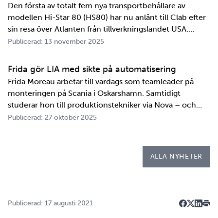
Den första av totalt fem nya transportbehållare av
modellen Hi-Star 80 (HS80) har nu anlänt till Clab efter
sin resa över Atlanten från tillverkningslandet USA.
Innan transportbehållaren kan bli en del av SKB:s
Publicerad: 13 november 2025
transportsystem återstår en period av anpassningar,
tester och utbildningar. Redan 2008 i…
Frida gör LIA med sikte på automatisering
Frida Moreau arbetar till vardags som teamleader på
monteringen på Scania i Oskarshamn. Samtidigt
studerar hon till produktionstekniker via Nova – och
under tio veckor i höst gör hon både sin praktik, även
Publicerad: 27 oktober 2025
kallad LIA*, och sitt examensarbete på
Kapsellaboratoriet. – I utbildningen ingår flera studie…
ALLA NYHETER
Publicerad: 17 augusti 2021
Dela på F
Dela på 
Dela p
Skri