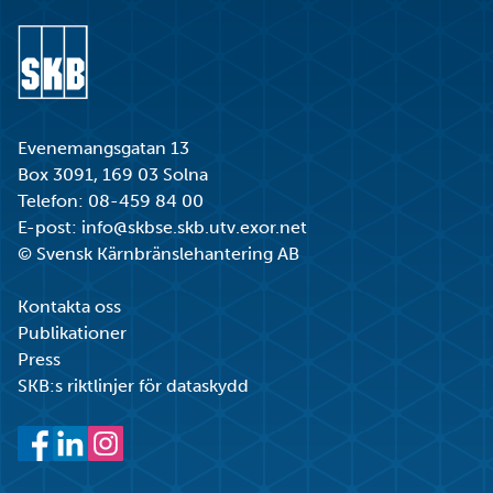
Gå till startsidan
Evenemangsgatan 13
Box 3091, 169 03 Solna
Telefon:
08-459 84 00
E-post:
info@skbse.skb.utv.exor.net
© Svensk Kärnbränslehantering AB
Kontakta oss
Publikationer
Press
SKB:s riktlinjer för dataskydd
Facebook
LinkedIn
Instagram