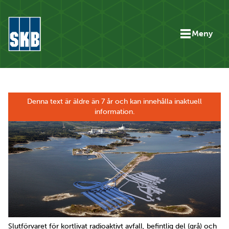
Hoppa till innehåll
Meny
Gå till startsidan för skbse.skb.utv.exor.net
Denna text är äldre än 7 år och kan innehålla inaktuell
information.
Slutförvaret för kortlivat radioaktivt avfall, befintlig del (grå) och