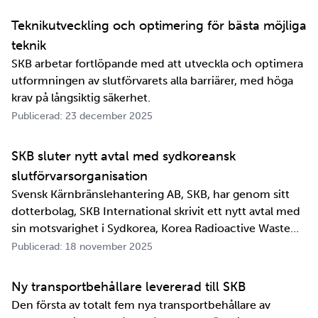
jättelänge sedan, inte om man tänker i ett geologiskt
perspektiv i alla fall. För oss på SKB är det …
Teknikutveckling och optimering för bästa möjliga
teknik
SKB arbetar fortlöpande med att utveckla och optimera
utformningen av slutförvarets alla barriärer, med höga
krav på långsiktig säkerhet.
Publicerad: 23 december 2025
SKB sluter nytt avtal med sydkoreansk
slutförvarsorganisation
Svensk Kärnbränslehantering AB, SKB, har genom sitt
dotterbolag, SKB International skrivit ett nytt avtal med
sin motsvarighet i Sydkorea, Korea Radioactive Waste
Agency, KORAD. Avtalet, som är ett så kallat
Publicerad: 18 november 2025
informationsutbytesavtal, stärker relationen och
samarbetet mellan de två organisationerna. …
Ny transportbehållare levererad till SKB
Den första av totalt fem nya transportbehållare av