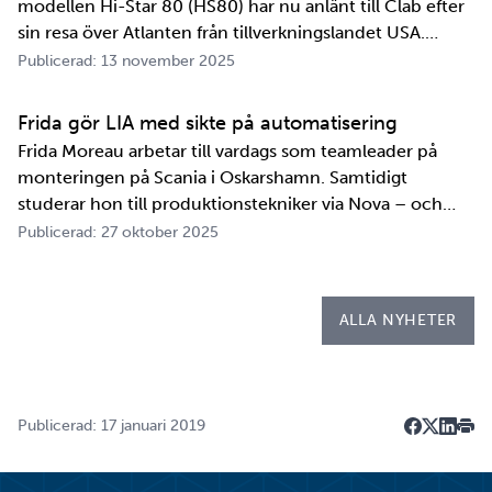
modellen Hi-Star 80 (HS80) har nu anlänt till Clab efter
sin resa över Atlanten från tillverkningslandet USA.
Innan transportbehållaren kan bli en del av SKB:s
Publicerad: 13 november 2025
transportsystem återstår en period av anpassningar,
tester och utbildningar. Redan 2008 i…
Frida gör LIA med sikte på automatisering
Frida Moreau arbetar till vardags som teamleader på
monteringen på Scania i Oskarshamn. Samtidigt
studerar hon till produktionstekniker via Nova – och
under tio veckor i höst gör hon både sin praktik, även
Publicerad: 27 oktober 2025
kallad LIA*, och sitt examensarbete på
Kapsellaboratoriet. – I utbildningen ingår flera studie…
ALLA NYHETER
Publicerad: 17 januari 2019
Dela på F
Dela på 
Dela p
Skri