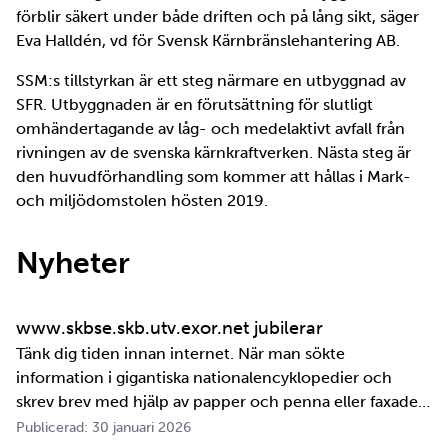
förblir säkert under både driften och på lång sikt, säger
Eva Halldén, vd för Svensk Kärnbränslehantering AB.
SSM:s tillstyrkan är ett steg närmare en utbyggnad av
SFR. Utbyggnaden är en förutsättning för slutligt
omhändertagande av låg- och medelaktivt avfall från
rivningen av de svenska kärnkraftverken. Nästa steg är
den huvudförhandling som kommer att hållas i Mark-
och miljödomstolen hösten 2019.
Nyheter
www.skbse.skb.utv.exor.net jubilerar
Tänk dig tiden innan internet. När man sökte
information i gigantiska nationalencyklopedier och
skrev brev med hjälp av papper och penna eller faxade
om ett meddelande skulle fram snabbt. Det är inte
Publicerad: 30 januari 2026