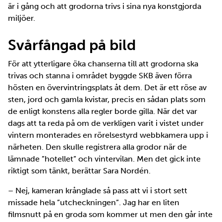
är i gång och att grodorna trivs i sina nya konstgjorda
miljöer.
Svårfångad på bild
För att ytterligare öka chanserna till att grodorna ska
trivas och stanna i området byggde SKB även förra
hösten en övervintringsplats åt dem. Det är ett röse av
sten, jord och gamla kvistar, precis en sådan plats som
de enligt konstens alla regler borde gilla. När det var
dags att ta reda på om de verkligen varit i vistet under
vintern monterades en rörelsestyrd webbkamera upp i
närheten. Den skulle registrera alla grodor när de
lämnade ”hotellet” och vintervilan. Men det gick inte
riktigt som tänkt, berättar Sara Nordén.
– Nej, kameran krånglade så pass att vi i stort sett
missade hela ”utcheckningen”. Jag har en liten
filmsnutt på en groda som kommer ut men den går inte