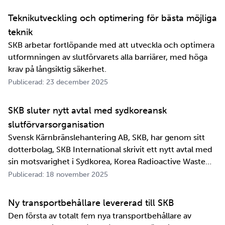
jättelänge sedan, inte om man tänker i ett geologiskt
perspektiv i alla fall. För oss på SKB är det …
Teknikutveckling och optimering för bästa möjliga
teknik
SKB arbetar fortlöpande med att utveckla och optimera
utformningen av slutförvarets alla barriärer, med höga
krav på långsiktig säkerhet.
Publicerad: 23 december 2025
SKB sluter nytt avtal med sydkoreansk
slutförvarsorganisation
Svensk Kärnbränslehantering AB, SKB, har genom sitt
dotterbolag, SKB International skrivit ett nytt avtal med
sin motsvarighet i Sydkorea, Korea Radioactive Waste
Agency, KORAD. Avtalet, som är ett så kallat
Publicerad: 18 november 2025
informationsutbytesavtal, stärker relationen och
samarbetet mellan de två organisationerna. …
Ny transportbehållare levererad till SKB
Den första av totalt fem nya transportbehållare av