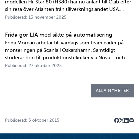
modellen Hi-Star 80 (HS80) har nu anlänt till Clab efter
sin resa över Atlanten från tillverkningslandet USA.
Innan transportbehållaren kan bli en del av SKB:s
Publicerad: 13 november 2025
transportsystem återstår en period av anpassningar,
tester och utbildningar. Redan 2008 i…
Frida gör LIA med sikte på automatisering
Frida Moreau arbetar till vardags som teamleader på
monteringen på Scania i Oskarshamn. Samtidigt
studerar hon till produktionstekniker via Nova – och
under tio veckor i höst gör hon både sin praktik, även
Publicerad: 27 oktober 2025
kallad LIA*, och sitt examensarbete på
Kapsellaboratoriet. – I utbildningen ingår flera studie…
ALLA NYHETER
Publicerad: 5 oktober 2015
Dela på F
Dela på 
Dela p
Skri