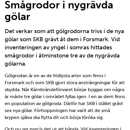
Smågrodor i nygrävda
gölar
Det verkar som att gölgrodorna trivs i de nya
gölar som SKB grävt åt dem i Forsmark. Vid
inventeringen av yngel i somras hittades
smågrodor i åtminstone tre av de nygrävda
gölarna.
Gölgrodan är en av de fridlysta arter som finns i
Forsmark och som SKB gjort stora ansträngningar för att
skydda. När Kärnbränsleförvaret börjar byggas om några
år måste tre gölar i området fyllas igen. I en av dem finns
en population av gölgroda. Därför har SKB i stället grävt
sex nya gölar. Förhoppningen har varit att de små
krypen själva ska flytta dit och börja föröka sig.
Och nu ser precis det ut att hända. Vid inventeringen i