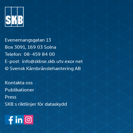
Gå till startsidan
Evenemangsgatan 13
Box 3091, 169 03 Solna
Telefon:
08-459 84 00
E-post:
info@skbse.skb.utv.exor.net
© Svensk Kärnbränslehantering AB
Kontakta oss
Publikationer
Press
SKB:s riktlinjer för dataskydd
Facebook
LinkedIn
Instagram