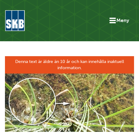
Hoppa till innehåll
Meny
Gå till startsidan för skbse.skb.utv.exor.net
Denna text är äldre än 10 år och kan innehålla inaktuell
information.