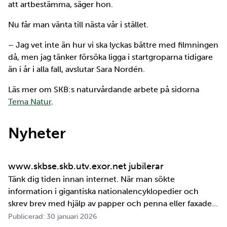
att artbestämma, säger hon.
Nu får man vänta till nästa vår i stället.
– Jag vet inte än hur vi ska lyckas bättre med filmningen
då, men jag tänker försöka ligga i startgroparna tidigare
än i år i alla fall, avslutar Sara Nordén.
Läs mer om SKB:s naturvårdande arbete på sidorna
Tema Natur
.
Nyheter
www.skbse.skb.utv.exor.net jubilerar
Tänk dig tiden innan internet. När man sökte
information i gigantiska nationalencyklopedier och
skrev brev med hjälp av papper och penna eller faxade
om ett meddelande skulle fram snabbt. Det är inte
Publicerad: 30 januari 2026