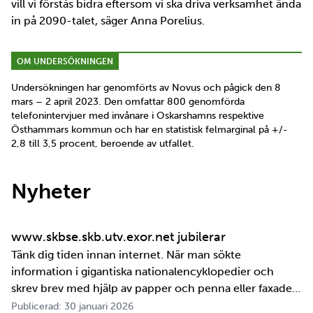
vill vi förstås bidra eftersom vi ska driva verksamhet ända
in på 2090-talet, säger Anna Porelius.
OM UNDERSÖKNINGEN
Undersökningen har genomförts av Novus och pågick den 8
mars – 2 april 2023. Den omfattar 800 genomförda
telefonintervjuer med invånare i Oskarshamns respektive
Östhammars kommun och har en statistisk felmarginal på +/-
2,8 till 3,5 procent, beroende av utfallet.
Nyheter
www.skbse.skb.utv.exor.net jubilerar
Tänk dig tiden innan internet. När man sökte
information i gigantiska nationalencyklopedier och
skrev brev med hjälp av papper och penna eller faxade
om ett meddelande skulle fram snabbt. Det är inte
Publicerad: 30 januari 2026