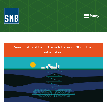
Hoppa till innehåll
Meny
Gå till startsidan för skbse.skb.utv.exor.net
Denna text är äldre än 3 år och kan innehålla inaktuell
information.