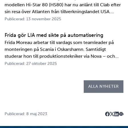
modellen Hi-Star 80 (HS80) har nu anlänt till Clab efter
sin resa över Atlanten från tillverkningslandet USA.
Innan transportbehållaren kan bli en del av SKB:s
Publicerad: 13 november 2025
transportsystem återstår en period av anpassningar,
tester och utbildningar. Redan 2008 i…
Frida gör LIA med sikte på automatisering
Frida Moreau arbetar till vardags som teamleader på
monteringen på Scania i Oskarshamn. Samtidigt
studerar hon till produktionstekniker via Nova – och
under tio veckor i höst gör hon både sin praktik, även
Publicerad: 27 oktober 2025
kallad LIA*, och sitt examensarbete på
Kapsellaboratoriet. – I utbildningen ingår flera studie…
ALLA NYHETER
Publicerad: 8 maj 2023
Dela på F
Dela på 
Dela p
Skri