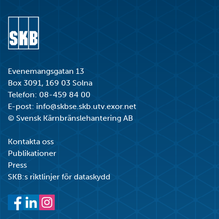
Gå till startsidan
Evenemangsgatan 13
Box 3091, 169 03 Solna
Telefon:
08-459 84 00
E-post:
info@skbse.skb.utv.exor.net
© Svensk Kärnbränslehantering AB
Kontakta oss
Publikationer
Press
SKB:s riktlinjer för dataskydd
Facebook
LinkedIn
Instagram