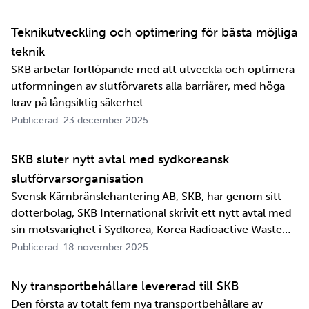
jättelänge sedan, inte om man tänker i ett geologiskt
perspektiv i alla fall. För oss på SKB är det …
Teknikutveckling och optimering för bästa möjliga
teknik
SKB arbetar fortlöpande med att utveckla och optimera
utformningen av slutförvarets alla barriärer, med höga
krav på långsiktig säkerhet.
Publicerad: 23 december 2025
SKB sluter nytt avtal med sydkoreansk
slutförvarsorganisation
Svensk Kärnbränslehantering AB, SKB, har genom sitt
dotterbolag, SKB International skrivit ett nytt avtal med
sin motsvarighet i Sydkorea, Korea Radioactive Waste
Agency, KORAD. Avtalet, som är ett så kallat
Publicerad: 18 november 2025
informationsutbytesavtal, stärker relationen och
samarbetet mellan de två organisationerna. …
Ny transportbehållare levererad till SKB
Den första av totalt fem nya transportbehållare av