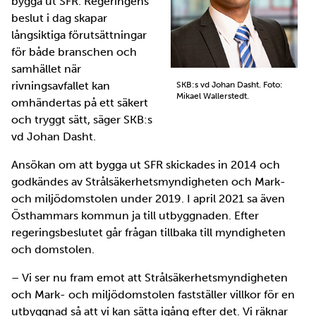
bygga ut SFR. Regeringens
beslut i dag skapar
långsiktiga förutsättningar
för både branschen och
samhället när
rivningsavfallet kan
SKB:s vd Johan Dasht. Foto:
Mikael Wallerstedt.
omhändertas på ett säkert
och tryggt sätt, säger SKB:s
vd Johan Dasht.
Ansökan om att bygga ut SFR skickades in 2014 och
godkändes av Strålsäkerhetsmyndigheten och Mark-
och miljödomstolen under 2019. I april 2021 sa även
Östhammars kommun ja till utbyggnaden. Efter
regeringsbeslutet går frågan tillbaka till myndigheten
och domstolen.
– Vi ser nu fram emot att Strålsäkerhetsmyndigheten
och Mark- och miljödomstolen fastställer villkor för en
utbyggnad så att vi kan sätta igång efter det. Vi räknar