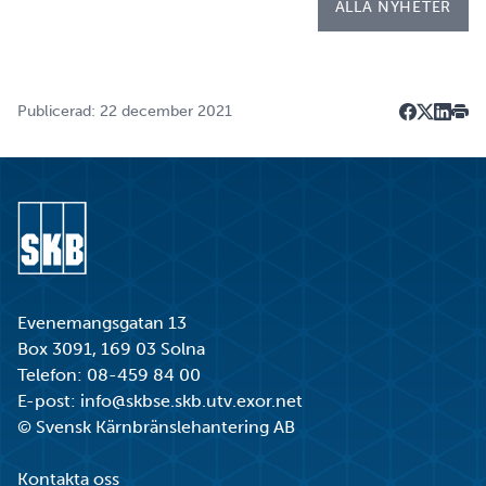
ALLA NYHETER
Publicerad: 22 december 2021
Dela på F
Dela på 
Dela p
Skri
Gå till startsidan
Evenemangsgatan 13
Box 3091, 169 03 Solna
Telefon:
08-459 84 00
E-post:
info@skbse.skb.utv.exor.net
© Svensk Kärnbränslehantering AB
Kontakta oss