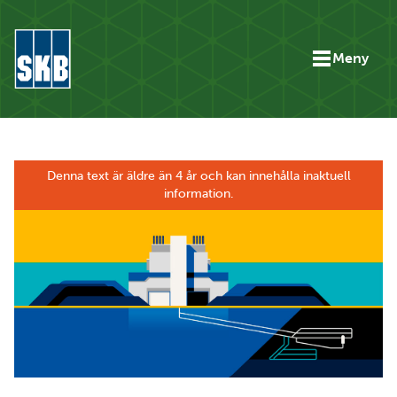
Hoppa till innehåll
Meny
Gå till startsidan för skbse.skb.utv.exor.net
Denna text är äldre än 4 år och kan innehålla inaktuell
information.