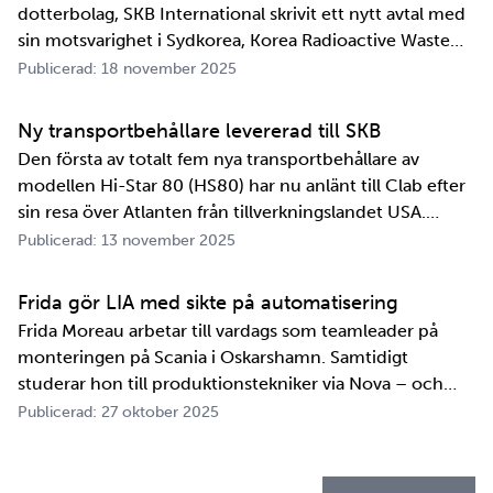
dotterbolag, SKB International skrivit ett nytt avtal med
sin motsvarighet i Sydkorea, Korea Radioactive Waste
Agency, KORAD. Avtalet, som är ett så kallat
Publicerad: 18 november 2025
informationsutbytesavtal, stärker relationen och
samarbetet mellan de två organisationerna. …
Ny transportbehållare levererad till SKB
Den första av totalt fem nya transportbehållare av
modellen Hi-Star 80 (HS80) har nu anlänt till Clab efter
sin resa över Atlanten från tillverkningslandet USA.
Innan transportbehållaren kan bli en del av SKB:s
Publicerad: 13 november 2025
transportsystem återstår en period av anpassningar,
tester och utbildningar. Redan 2008 i…
Frida gör LIA med sikte på automatisering
Frida Moreau arbetar till vardags som teamleader på
monteringen på Scania i Oskarshamn. Samtidigt
studerar hon till produktionstekniker via Nova – och
under tio veckor i höst gör hon både sin praktik, även
Publicerad: 27 oktober 2025
kallad LIA*, och sitt examensarbete på
Kapsellaboratoriet. – I utbildningen ingår flera studie…