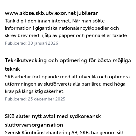
www.skbse.skb.utv.exor.net jubilerar
Tänk dig tiden innan internet. När man sökte
information i gigantiska nationalencyklopedier och
skrev brev med hjälp av papper och penna eller faxade
om ett meddelande skulle fram snabbt. Det är inte
Publicerad: 30 januari 2026
jättelänge sedan, inte om man tänker i ett geologiskt
perspektiv i alla fall. För oss på SKB är det …
Teknikutveckling och optimering för bästa möjliga
teknik
SKB arbetar fortlöpande med att utveckla och optimera
utformningen av slutförvarets alla barriärer, med höga
krav på långsiktig säkerhet.
Publicerad: 23 december 2025
SKB sluter nytt avtal med sydkoreansk
slutförvarsorganisation
Svensk Kärnbränslehantering AB, SKB, har genom sitt