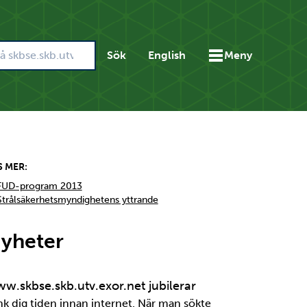
Sök
English
Meny
S MER:
FUD-program 2013
Strålsäkerhetsmyndighetens yttrande
yheter
w.skbse.skb.utv.exor.net jubilerar
nk dig tiden innan internet. När man sökte