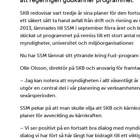
att regeringen godkänner programmet.
SKB redovisar vart tredje år sina planer för den fort
ett säkert sätt ta hand avfall från drift och rivning
2013, lämnades till SSM i september förra året och b
skickat ut programmet på remiss till ett stort antal
myndigheter, universitet och miljöorganisationer.
Nu har SSM lämnat sitt yttrande kring Fud-program 
Olle Olsson, direktör på SKB och ansvarig för fram
– Jag kan notera att myndigheten i allt väsentligt är
utgör en central del i vår planering av verksamhet
sexårsperioden.
SSM pekar på att man skulle vilja att SKB och kärnk
planer för avveckling av kärnkraften.
– Vi ser positivt på en fortsatt bra dialog med mynd
dialog vi har fört så här långt har bidragit till ett vi