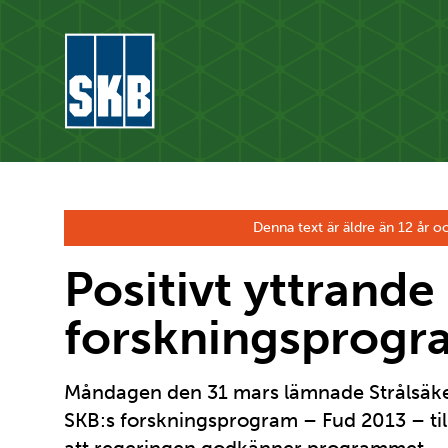
Hoppa till innehåll
Gå till startsidan för skbse.skb.utv.exor.net
Denna text är äldre än 12 år oc
Positivt yttrand
forskningsprogr
Måndagen den 31 mars lämnade Strålsäke
SKB:s forskningsprogram – Fud 2013 – til