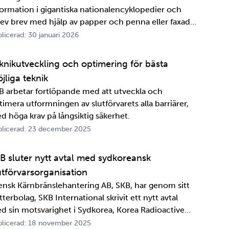
formation i gigantiska nationalencyklopedier och
rev brev med hjälp av papper och penna eller faxade
 ett meddelande skulle fram snabbt. Det är inte
licerad: 30 januari 2026
ttelänge sedan, inte om man tänker i ett geologiskt
spektiv i alla fall. För oss på SKB är det …
knikutveckling och optimering för bästa
jliga teknik
B arbetar fortlöpande med att utveckla och
timera utformningen av slutförvarets alla barriärer,
d höga krav på långsiktig säkerhet.
licerad: 23 december 2025
B sluter nytt avtal med sydkoreansk
utförvarsorganisation
ensk Kärnbränslehantering AB, SKB, har genom sitt
terbolag, SKB International skrivit ett nytt avtal
d sin motsvarighet i Sydkorea, Korea Radioactive
ste Agency, KORAD. Avtalet, som är ett så kallat
licerad: 18 november 2025