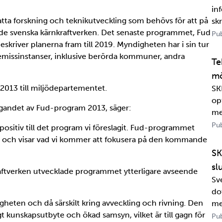
in
satta forskning och teknikutveckling som behövs för att på
sk
 av de svenska kärnkraftverken. Det senaste programmet, Fud
om
Pub
eskriver planerna fram till 2019. Myndigheten har i sin tur
jä
 remissinstanser, inklusive berörda kommuner, andra
per
Te
mö
2013 till miljödepartementet.
SK
op
tagandet av Fud-program 2013, säger:
me
Pub
 positiv till det program vi föreslagit. Fud-programmet
en och visar vad vi kommer att fokusera på den kommande
SK
sl
raftverken utvecklade programmet ytterligare avseende
Sv
dot
igheten och då särskilt kring avveckling och rivning. Den
me
ktigt kunskapsutbyte och ökad samsyn, vilket är till gagn för
Wa
Pub