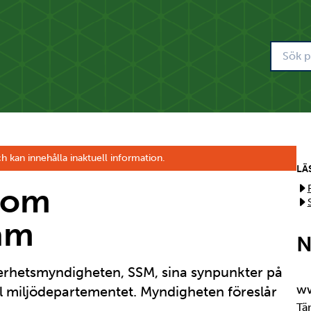
h kan innehålla inaktuell information.
LÄ
e om
am
N
rhetsmyndigheten, SSM, sina synpunkter på
ww
l miljödepartementet. Myndigheten föreslår
Tä