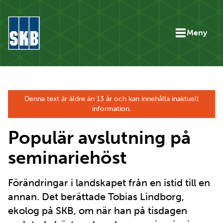
Hoppa till innehåll
Meny
Gå till startsidan för skbse.skb.utv.exor.net
Denna text är äldre än 13 år och kan innehålla inaktuell
information.
Populär avslutning på
seminariehöst
Förändringar i landskapet från en istid till en
annan. Det berättade Tobias Lindborg,
ekolog på SKB, om när han på tisdagen