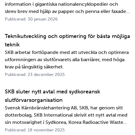
information i gigantiska nationalencyklopedier och
skrev brev med hjälp av papper och penna eller faxade
om ett meddelande skulle fram snabbt. Det är inte
Publicerad: 30 januari 2026
jättelänge sedan, inte om man tänker i ett geologiskt
perspektiv i alla fall. För oss på SKB är det …
Teknikutveckling och optimering för bästa möjliga
teknik
SKB arbetar fortlöpande med att utveckla och optimera
utformningen av slutförvarets alla barriärer, med höga
krav på långsiktig säkerhet.
Publicerad: 23 december 2025
SKB sluter nytt avtal med sydkoreansk
slutförvarsorganisation
Svensk Kärnbränslehantering AB, SKB, har genom sitt
dotterbolag, SKB International skrivit ett nytt avtal med
sin motsvarighet i Sydkorea, Korea Radioactive Waste
Agency, KORAD. Avtalet, som är ett så kallat
Publicerad: 18 november 2025