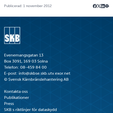
Publicerad: 1 november 2012
Dela på F
Dela på 
Dela p
Skri
Gå till startsidan
Evenemangsgatan 13
Box 3091, 169 03 Solna
Telefon:
08-459 84 00
E-post:
info@skbse.skb.utv.exor.net
© Svensk Kärnbränslehantering AB
Kontakta oss
Publikationer
Press
SKB:s riktlinjer för dataskydd