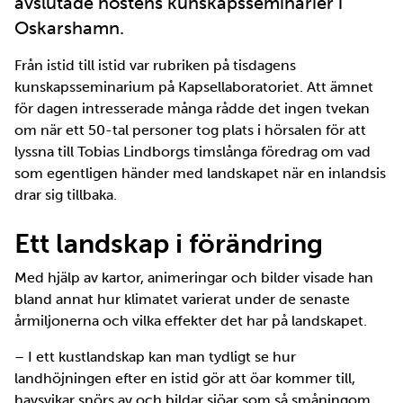
avslutade höstens kunskapsseminarier i
Oskarshamn.
Från istid till istid var rubriken på tisdagens
kunskapsseminarium på Kapsellaboratoriet. Att ämnet
för dagen intresserade många rådde det ingen tvekan
om när ett 50-tal personer tog plats i hörsalen för att
lyssna till Tobias Lindborgs timslånga föredrag om vad
som egentligen händer med landskapet när en inlandsis
drar sig tillbaka.
Ett landskap i förändring
Med hjälp av kartor, animeringar och bilder visade han
bland annat hur klimatet varierat under de senaste
årmiljonerna och vilka effekter det har på landskapet.
– I ett kustlandskap kan man tydligt se hur
landhöjningen efter en istid gör att öar kommer till,
havsvikar snörs av och bildar sjöar som så småningom