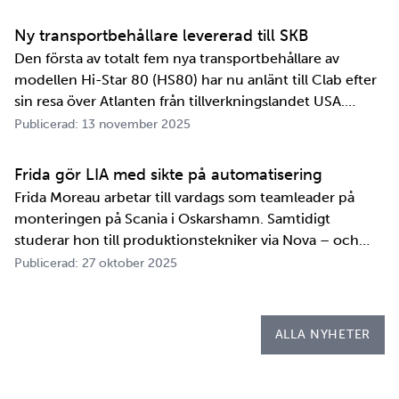
informationsutbytesavtal, stärker relationen och
samarbetet mellan de två organisationerna. …
Ny transportbehållare levererad till SKB
Den första av totalt fem nya transportbehållare av
modellen Hi-Star 80 (HS80) har nu anlänt till Clab efter
sin resa över Atlanten från tillverkningslandet USA.
Innan transportbehållaren kan bli en del av SKB:s
Publicerad: 13 november 2025
transportsystem återstår en period av anpassningar,
tester och utbildningar. Redan 2008 i…
Frida gör LIA med sikte på automatisering
Frida Moreau arbetar till vardags som teamleader på
monteringen på Scania i Oskarshamn. Samtidigt
studerar hon till produktionstekniker via Nova – och
under tio veckor i höst gör hon både sin praktik, även
Publicerad: 27 oktober 2025
kallad LIA*, och sitt examensarbete på
Kapsellaboratoriet. – I utbildningen ingår flera studie…
ALLA NYHETER