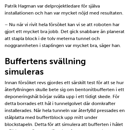
Patrik Hagman var delprojektledare för själva
installationen och han var mycket nöjd med resultaten.
– Nu när vi rivit hela försöket kan vi se att roboten har
gjort ett mycket bra jobb. Det gick snabbare än planerat
att stapla block i de tolv meterna tunnel och
noggrannheten i staplingen var mycket bra, säger han.
Buffertens svällning
simuleras
Innan försöket revs gjordes ett särskilt test för att se hur
återfyllningen skulle bete sig om bentonitbufferten i ett
deponeringshål börjar svälla upp i ett tidigt skede. För
detta borrades ett hål i tunnelgolvet där domkrafter
installerades. När hela tunneln var återfylld pressades en
stålplatta med buffertblock upp mitt under
blockstapeln. Detta för att simulera att bufferten i hålet