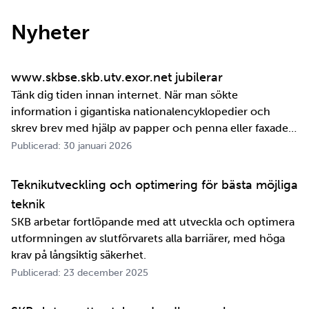
Nyheter
www.skbse.skb.utv.exor.net jubilerar
Tänk dig tiden innan internet. När man sökte
information i gigantiska nationalencyklopedier och
skrev brev med hjälp av papper och penna eller faxade
om ett meddelande skulle fram snabbt. Det är inte
Publicerad: 30 januari 2026
jättelänge sedan, inte om man tänker i ett geologiskt
perspektiv i alla fall. För oss på SKB är det …
Teknikutveckling och optimering för bästa möjliga
teknik
SKB arbetar fortlöpande med att utveckla och optimera
utformningen av slutförvarets alla barriärer, med höga
krav på långsiktig säkerhet.
Publicerad: 23 december 2025