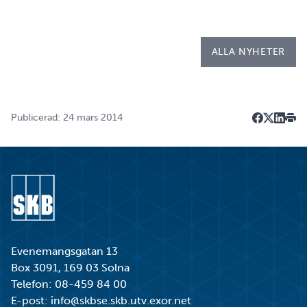
kallad LIA*, och sitt examensarbete på
Kapsellaboratoriet. – I utbildningen ingår flera studie…
ALLA NYHETER
Publicerad: 24 mars 2014
Dela på F
Dela på 
Dela p
Skri
Gå till startsidan
Evenemangsgatan 13
Box 3091, 169 03 Solna
Telefon:
08-459 84 00
E-post:
info@skbse.skb.utv.exor.net