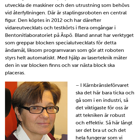
utveckla de maskiner och den utrustning som behövs
vid återfyllningen. Där är staplingsroboten en central
figur. Den köptes in 2012 och har därefter
vidareutvecklats och testkörts i flera omgångar i
Bentonitlaboratoriet på Äspö. Bland annat har verktyget
som greppar blocken specialutvecklats för detta
ändamål, liksom programvaran som gör att roboten
styrs helt automatiskt. Med hjälp av laserteknik mäter
den in var blocken finns och var nästa block ska
placeras.
– I Kärnbränsleförvaret
ska det här bara ticka och
gå som i en industri, så
det viktigaste för oss är
att tekniken är robust
och effektiv. Så här långt
ser det bra ut och det
hela fungerar som vi