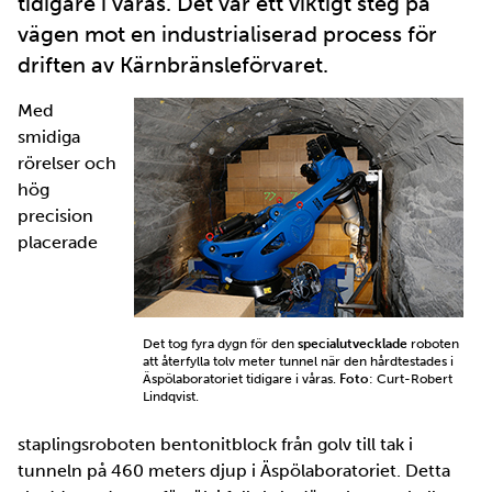
tidigare i våras. Det var ett viktigt steg på
vägen mot en industrialiserad process för
driften av Kärnbränsleförvaret.
Med
smidiga
rörelser och
hög
precision
placerade
Det tog fyra dygn för den
specialutvecklade
roboten
att återfylla tolv meter tunnel när den hårdtestades i
Äspölaboratoriet tidigare i våras.
Foto
: Curt-Robert
Lindqvist.
staplingsroboten bentonitblock från golv till tak i
tunneln på 460 meters djup i Äspölaboratoriet. Detta