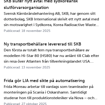
SKB sluter nytt avtal med sydkoreansk
slutförvarsorganisation
Svensk Kärnbränslehantering AB, SKB, har genom sitt
dotterbolag, SKB International skrivit ett nytt avtal med
sin motsvarighet i Sydkorea, Korea Radioactive Waste
Agency, KORAD. Avtalet, som är ett så kallat
Publicerad: 18 november 2025
informationsutbytesavtal, stärker relationen och
samarbetet mellan de två organisationerna. …
Ny transportbehållare levererad till SKB
Den första av totalt fem nya transportbehållare av
modellen Hi-Star 80 (HS80) har nu anlänt till Clab efter
sin resa över Atlanten från tillverkningslandet USA.
Innan transportbehållaren kan bli en del av SKB:s
Publicerad: 13 november 2025
transportsystem återstår en period av anpassningar,
tester och utbildningar. Redan 2008 i…
Frida gör LIA med sikte på automatisering
Frida Moreau arbetar till vardags som teamleader på
monteringen på Scania i Oskarshamn. Samtidigt
studerar hon till produktionstekniker via Nova – och
under tio veckor i höst gör hon både sin praktik, även
Publicerad: 27 oktober 2025