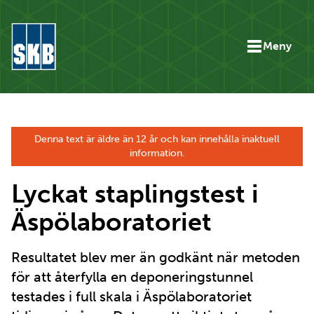
Hoppa till innehåll
Meny
Gå till startsidan för skbse.skb.utv.exor.net
Denna text är äldre än 12 år och kan innehålla inaktuell
information.
Lyckat staplingstest i
Äspölaboratoriet
Resultatet blev mer än godkänt när metoden
för att återfylla en deponeringstunnel
testades i full skala i Äspölaboratoriet