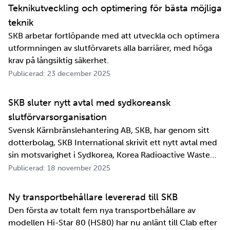
perspektiv i alla fall. För oss på SKB är det …
Teknikutveckling och optimering för bästa möjliga
teknik
SKB arbetar fortlöpande med att utveckla och optimera
utformningen av slutförvarets alla barriärer, med höga
krav på långsiktig säkerhet.
Publicerad: 23 december 2025
SKB sluter nytt avtal med sydkoreansk
slutförvarsorganisation
Svensk Kärnbränslehantering AB, SKB, har genom sitt
dotterbolag, SKB International skrivit ett nytt avtal med
sin motsvarighet i Sydkorea, Korea Radioactive Waste
Agency, KORAD. Avtalet, som är ett så kallat
Publicerad: 18 november 2025
informationsutbytesavtal, stärker relationen och
samarbetet mellan de två organisationerna. …
Ny transportbehållare levererad till SKB
Den första av totalt fem nya transportbehållare av
modellen Hi-Star 80 (HS80) har nu anlänt till Clab efter