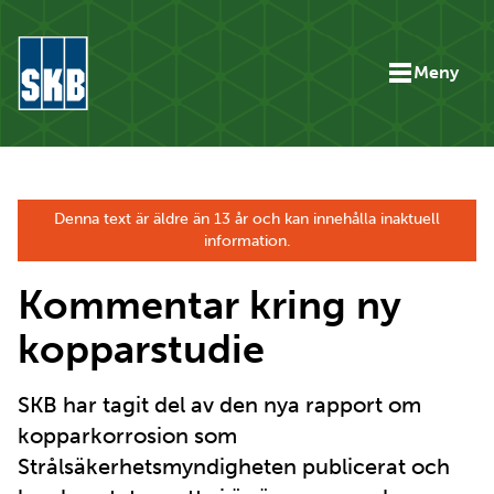
Hoppa till innehåll
Meny
Gå till startsidan för skbse.skb.utv.exor.net
Denna text är äldre än 13 år och kan innehålla inaktuell
information.
Kommentar kring ny
kopparstudie
SKB har tagit del av den nya rapport om
kopparkorrosion som
Strålsäkerhetsmyndigheten publicerat och