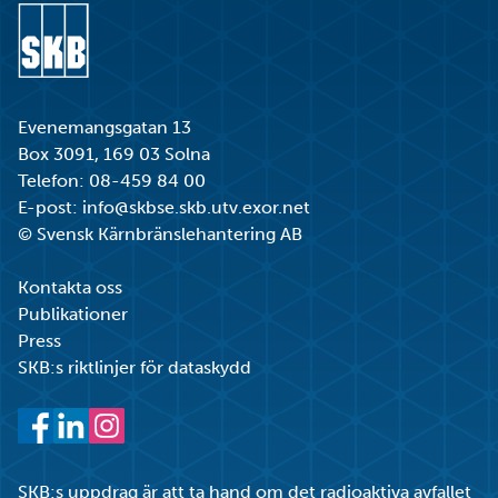
Gå till startsidan
Evenemangsgatan 13
Box 3091, 169 03 Solna
Telefon:
08-459 84 00
E-post:
info@skbse.skb.utv.exor.net
© Svensk Kärnbränslehantering AB
Kontakta oss
Publikationer
Press
SKB:s riktlinjer för dataskydd
Facebook
LinkedIn
Instagram
SKB:s uppdrag är att ta hand om det radioaktiva avfallet