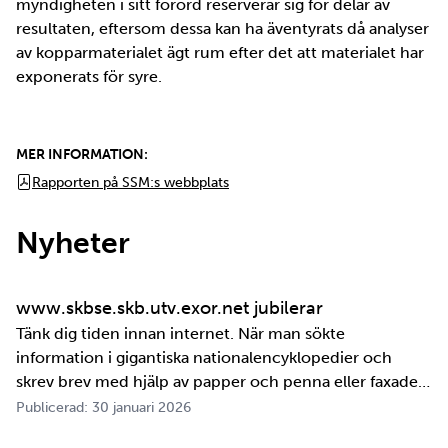
myndigheten i sitt förord reserverar sig för delar av
resultaten, eftersom dessa kan ha äventyrats då analyser
av kopparmaterialet ägt rum efter det att materialet har
exponerats för syre.
MER INFORMATION:
Rapporten på SSM:s webbplats
Nyheter
www.skbse.skb.utv.exor.net jubilerar
Tänk dig tiden innan internet. När man sökte
information i gigantiska nationalencyklopedier och
skrev brev med hjälp av papper och penna eller faxade
om ett meddelande skulle fram snabbt. Det är inte
Publicerad: 30 januari 2026
jättelänge sedan, inte om man tänker i ett geologiskt