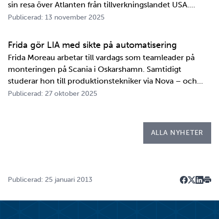
sin resa över Atlanten från tillverkningslandet USA.
Innan transportbehållaren kan bli en del av SKB:s
Publicerad: 13 november 2025
transportsystem återstår en period av anpassningar,
tester och utbildningar. Redan 2008 i…
Frida gör LIA med sikte på automatisering
Frida Moreau arbetar till vardags som teamleader på
monteringen på Scania i Oskarshamn. Samtidigt
studerar hon till produktionstekniker via Nova – och
under tio veckor i höst gör hon både sin praktik, även
Publicerad: 27 oktober 2025
kallad LIA*, och sitt examensarbete på
Kapsellaboratoriet. – I utbildningen ingår flera studie…
ALLA NYHETER
Publicerad: 25 januari 2013
Dela på F
Dela på 
Dela p
Skri