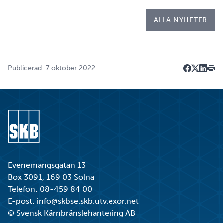
Kapsellaboratoriet. – I utbildningen ingår flera studie…
ALLA NYHETER
Publicerad: 7 oktober 2022
Dela på F
Dela på 
Dela p
Skri
Gå till startsidan
Evenemangsgatan 13
Box 3091, 169 03 Solna
Telefon:
08-459 84 00
E-post:
info@skbse.skb.utv.exor.net
© Svensk Kärnbränslehantering AB