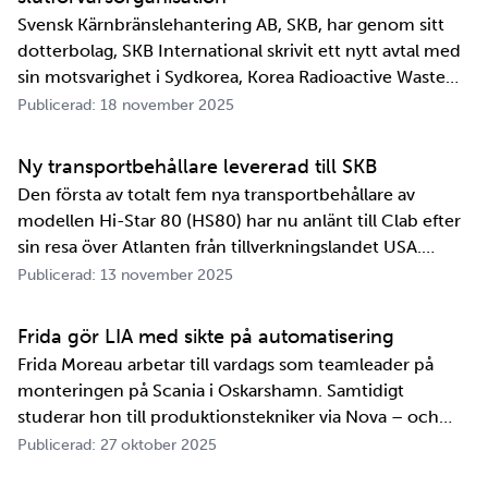
Svensk Kärnbränslehantering AB, SKB, har genom sitt
dotterbolag, SKB International skrivit ett nytt avtal med
sin motsvarighet i Sydkorea, Korea Radioactive Waste
Agency, KORAD. Avtalet, som är ett så kallat
Publicerad: 18 november 2025
informationsutbytesavtal, stärker relationen och
samarbetet mellan de två organisationerna. …
Ny transportbehållare levererad till SKB
Den första av totalt fem nya transportbehållare av
modellen Hi-Star 80 (HS80) har nu anlänt till Clab efter
sin resa över Atlanten från tillverkningslandet USA.
Innan transportbehållaren kan bli en del av SKB:s
Publicerad: 13 november 2025
transportsystem återstår en period av anpassningar,
tester och utbildningar. Redan 2008 i…
Frida gör LIA med sikte på automatisering
Frida Moreau arbetar till vardags som teamleader på
monteringen på Scania i Oskarshamn. Samtidigt
studerar hon till produktionstekniker via Nova – och
under tio veckor i höst gör hon både sin praktik, även
Publicerad: 27 oktober 2025
kallad LIA*, och sitt examensarbete på