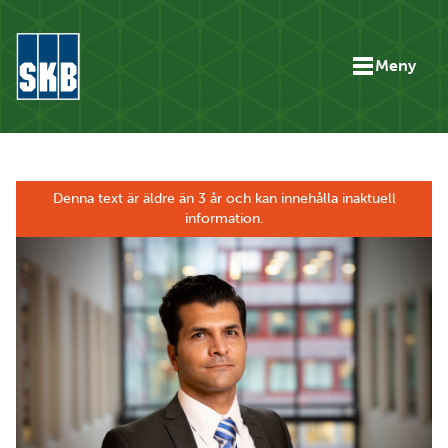
Hoppa till innehåll
Meny
Gå till startsidan för skbse.skb.utv.exor.net
Denna text är äldre än 3 år och kan innehålla inaktuell
information.