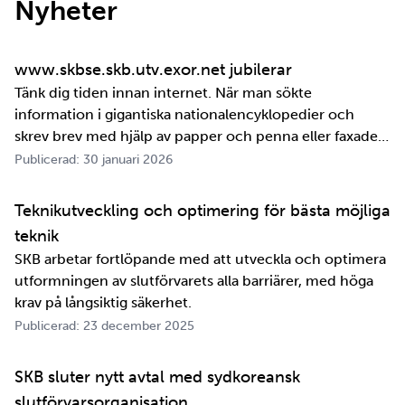
Nyheter
www.skbse.skb.utv.exor.net jubilerar
Tänk dig tiden innan internet. När man sökte
information i gigantiska nationalencyklopedier och
skrev brev med hjälp av papper och penna eller faxade
om ett meddelande skulle fram snabbt. Det är inte
Publicerad: 30 januari 2026
jättelänge sedan, inte om man tänker i ett geologiskt
perspektiv i alla fall. För oss på SKB är det …
Teknikutveckling och optimering för bästa möjliga
teknik
SKB arbetar fortlöpande med att utveckla och optimera
utformningen av slutförvarets alla barriärer, med höga
krav på långsiktig säkerhet.
Publicerad: 23 december 2025
SKB sluter nytt avtal med sydkoreansk
slutförvarsorganisation