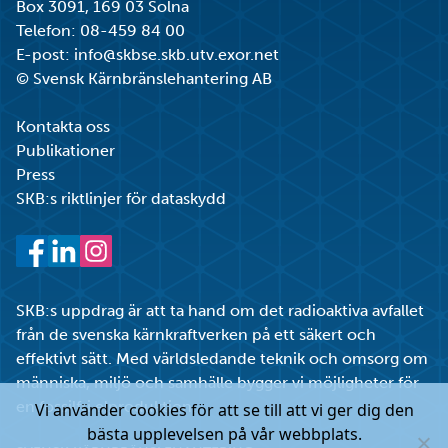
Box 3091, 169 03 Solna
Telefon:
08-459 84 00
E-post:
info@skbse.skb.utv.exor.net
© Svensk Kärnbränslehantering AB
Kontakta oss
Publikationer
Press
SKB:s riktlinjer för dataskydd
Facebook
LinkedIn
Instagram
SKB:s uppdrag är att ta hand om det radioaktiva avfallet
från de svenska kärnkraftverken på ett säkert och
effektivt sätt. Med världsledande teknik och omsorg om
människa, miljö och samhälle bygger vi möjligheter för
en fossilfri elproduktion.
Vi använder cookies för att se till att vi ger dig den
bästa upplevelsen på vår webbplats.