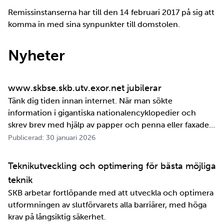
Remissinstanserna har till den 14 februari 2017 på sig att
komma in med sina synpunkter till domstolen.
Nyheter
www.skbse.skb.utv.exor.net jubilerar
Tänk dig tiden innan internet. När man sökte
information i gigantiska nationalencyklopedier och
skrev brev med hjälp av papper och penna eller faxade
om ett meddelande skulle fram snabbt. Det är inte
Publicerad: 30 januari 2026
jättelänge sedan, inte om man tänker i ett geologiskt
perspektiv i alla fall. För oss på SKB är det …
Teknikutveckling och optimering för bästa möjliga
teknik
SKB arbetar fortlöpande med att utveckla och optimera
utformningen av slutförvarets alla barriärer, med höga
krav på långsiktig säkerhet.