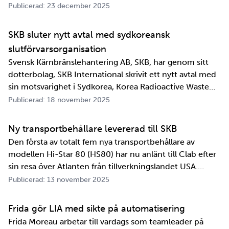
Publicerad: 23 december 2025
SKB sluter nytt avtal med sydkoreansk
slutförvarsorganisation
Svensk Kärnbränslehantering AB, SKB, har genom sitt
dotterbolag, SKB International skrivit ett nytt avtal med
sin motsvarighet i Sydkorea, Korea Radioactive Waste
Agency, KORAD. Avtalet, som är ett så kallat
Publicerad: 18 november 2025
informationsutbytesavtal, stärker relationen och
samarbetet mellan de två organisationerna. …
Ny transportbehållare levererad till SKB
Den första av totalt fem nya transportbehållare av
modellen Hi-Star 80 (HS80) har nu anlänt till Clab efter
sin resa över Atlanten från tillverkningslandet USA.
Innan transportbehållaren kan bli en del av SKB:s
Publicerad: 13 november 2025
transportsystem återstår en period av anpassningar,
tester och utbildningar. Redan 2008 i…
Frida gör LIA med sikte på automatisering
Frida Moreau arbetar till vardags som teamleader på