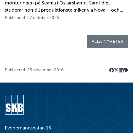
monteringen på Scania i Oskarshamn. Samtidigt
studerar hon till produktionstekniker via Nova – och
under tio veckor i höst gör hon både sin praktik, även
Publicerad: 27 oktober 2025
kallad LIA*, och sitt examensarbete på
Kapsellaboratoriet. – I utbildningen ingår flera studie…
ALLA NYHETER
Publicerad: 25 november 2016
Dela på F
Dela på 
Dela p
Skri
Gå till startsidan
Evenemangsgatan 13