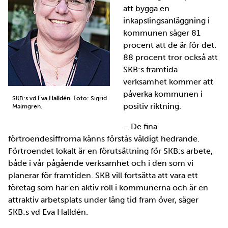
att bygga en
inkapslingsanläggning i
kommunen säger 81
procent att de är för det.
88 procent tror också att
SKB:s framtida
verksamhet kommer att
påverka kommunen i
SKB:s vd
Eva Halldén
.
Foto
: Sigrid
positiv riktning.
Malmgren.
– De fina
förtroendesiffrorna känns förstås väldigt hedrande.
Förtroendet lokalt är en förutsättning för SKB:s arbete,
både i vår pågående verksamhet och i den som vi
planerar för framtiden. SKB vill fortsätta att vara ett
företag som har en aktiv roll i kommunerna och är en
attraktiv arbetsplats under lång tid fram över, säger
SKB:s vd Eva Halldén.