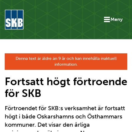
Hoppa till innehåll
Meny
Gå till startsidan för skbse.skb.utv.exor.net
Denna text är äldre än 9 år och kan innehålla inaktuell
information.
Fortsatt högt förtroende
för SKB
Förtroendet för SKB:s verksamhet är fortsatt
högt i både Oskarshamns och Östhammars
kommuner. Det visar den årliga