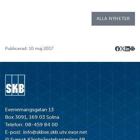
kallad LIA*, och sitt examensarbete på
Kapsellaboratoriet. – I utbildningen ingår flera studie…
ALLA NYHETER
Publicerad: 10 maj 2017
Dela på F
Dela på 
Dela p
Skri
Gå till startsidan
Evenemangsgatan 13
Box 3091, 169 03 Solna
Telefon:
08-459 84 00
E-post:
info@skbse.skb.utv.exor.net
© Svensk Kärnbränslehantering AB