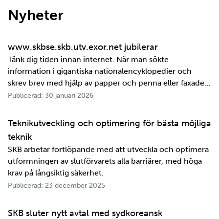
Nyheter
www.skbse.skb.utv.exor.net jubilerar
Tänk dig tiden innan internet. När man sökte
information i gigantiska nationalencyklopedier och
skrev brev med hjälp av papper och penna eller faxade
om ett meddelande skulle fram snabbt. Det är inte
Publicerad: 30 januari 2026
jättelänge sedan, inte om man tänker i ett geologiskt
perspektiv i alla fall. För oss på SKB är det …
Teknikutveckling och optimering för bästa möjliga
teknik
SKB arbetar fortlöpande med att utveckla och optimera
utformningen av slutförvarets alla barriärer, med höga
krav på långsiktig säkerhet.
Publicerad: 23 december 2025
SKB sluter nytt avtal med sydkoreansk