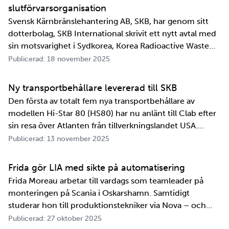
slutförvarsorganisation
Svensk Kärnbränslehantering AB, SKB, har genom sitt
dotterbolag, SKB International skrivit ett nytt avtal med
sin motsvarighet i Sydkorea, Korea Radioactive Waste
Agency, KORAD. Avtalet, som är ett så kallat
Publicerad: 18 november 2025
informationsutbytesavtal, stärker relationen och
samarbetet mellan de två organisationerna. …
Ny transportbehållare levererad till SKB
Den första av totalt fem nya transportbehållare av
modellen Hi-Star 80 (HS80) har nu anlänt till Clab efter
sin resa över Atlanten från tillverkningslandet USA.
Innan transportbehållaren kan bli en del av SKB:s
Publicerad: 13 november 2025
transportsystem återstår en period av anpassningar,
tester och utbildningar. Redan 2008 i…
Frida gör LIA med sikte på automatisering
Frida Moreau arbetar till vardags som teamleader på
monteringen på Scania i Oskarshamn. Samtidigt
studerar hon till produktionstekniker via Nova – och
under tio veckor i höst gör hon både sin praktik, även
Publicerad: 27 oktober 2025