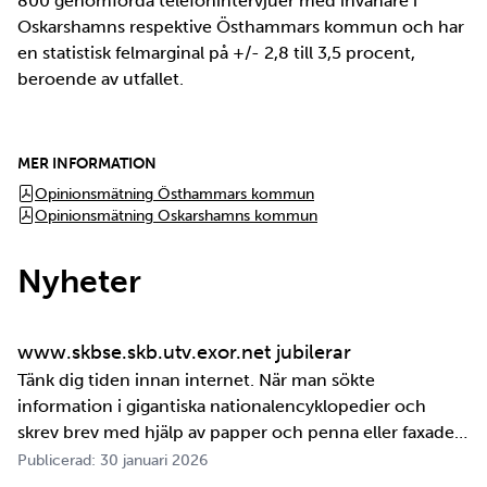
800 genomförda telefonintervjuer med invånare i
Oskarshamns respektive Östhammars kommun och har
en statistisk felmarginal på +/- 2,8 till 3,5 procent,
beroende av utfallet.
MER INFORMATION
Opinionsmätning Östhammars kommun
Opinionsmätning Oskarshamns kommun
Nyheter
www.skbse.skb.utv.exor.net jubilerar
Tänk dig tiden innan internet. När man sökte
information i gigantiska nationalencyklopedier och
skrev brev med hjälp av papper och penna eller faxade
om ett meddelande skulle fram snabbt. Det är inte
Publicerad: 30 januari 2026
jättelänge sedan, inte om man tänker i ett geologiskt