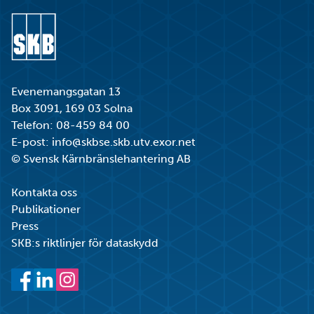
Gå till startsidan
Evenemangsgatan 13
Box 3091, 169 03 Solna
Telefon:
08-459 84 00
E-post:
info@skbse.skb.utv.exor.net
© Svensk Kärnbränslehantering AB
Kontakta oss
Publikationer
Press
SKB:s riktlinjer för dataskydd
Facebook
LinkedIn
Instagram