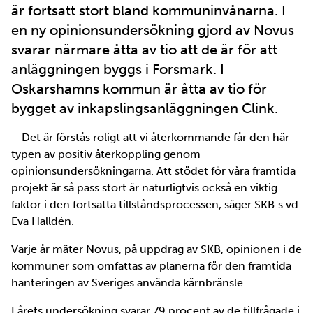
är fortsatt stort bland kommuninvånarna. I
en ny opinionsundersökning gjord av Novus
svarar närmare åtta av tio att de är för att
anläggningen byggs i Forsmark. I
Oskarshamns kommun är åtta av tio för
bygget av inkapslingsanläggningen Clink.
– Det är förstås roligt att vi återkommande får den här
typen av positiv återkoppling genom
opinionsundersökningarna. Att stödet för våra framtida
projekt är så pass stort är naturligtvis också en viktig
faktor i den fortsatta tillståndsprocessen, säger SKB:s vd
Eva Halldén.
Varje år mäter Novus, på uppdrag av SKB, opinionen i de
kommuner som omfattas av planerna för den framtida
hanteringen av Sveriges använda kärnbränsle.
I årets undersökning svarar 79 procent av de tillfrågade i