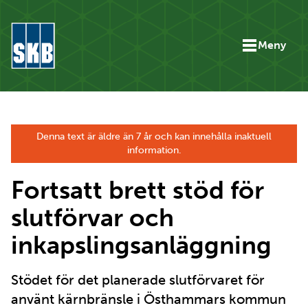
Hoppa till innehåll
Meny
Gå till startsidan för skbse.skb.utv.exor.net
Denna text är äldre än 7 år och kan innehålla inaktuell
information.
Fortsatt brett stöd för
slutförvar och
inkapslingsanläggning
Stödet för det planerade slutförvaret för
använt kärnbränsle i Östhammars kommun