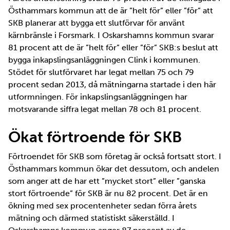
Östhammars kommun att de är ”helt för” eller ”för” att
SKB planerar att bygga ett slutförvar för använt
kärnbränsle i Forsmark. I Oskarshamns kommun svarar
81 procent att de är ”helt för” eller ”för” SKB:s beslut att
bygga inkapslingsanläggningen Clink i kommunen.
Stödet för slutförvaret har legat mellan 75 och 79
procent sedan 2013, då mätningarna startade i den här
utformningen. För inkapslingsanläggningen har
motsvarande siffra legat mellan 78 och 81 procent.
Ökat förtroende för SKB
Förtroendet för SKB som företag är också fortsatt stort. I
Östhammars kommun ökar det dessutom, och andelen
som anger att de har ett ”mycket stort” eller ”ganska
stort förtroende” för SKB är nu 82 procent. Det är en
ökning med sex procentenheter sedan förra årets
mätning och därmed statistiskt säkerställd. I