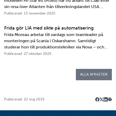
modellen Hi-Star 80 (HS80) har nu anlänt till Clab efter
sin resa över Atlanten från tillverkningslandet USA.
Innan transportbehållaren kan bli en del av SKB:s
Publicerad: 13 november 2025
transportsystem återstår en period av anpassningar,
tester och utbildningar. Redan 2008 i…
Frida gör LIA med sikte på automatisering
Frida Moreau arbetar till vardags som teamleader på
monteringen på Scania i Oskarshamn. Samtidigt
studerar hon till produktionstekniker via Nova – och
under tio veckor i höst gör hon både sin praktik, även
Publicerad: 27 oktober 2025
kallad LIA*, och sitt examensarbete på
Kapsellaboratoriet. – I utbildningen ingår flera studie…
ALLA NYHETER
Publicerad: 22 maj 2019
Dela på F
Dela på 
Dela p
Skri