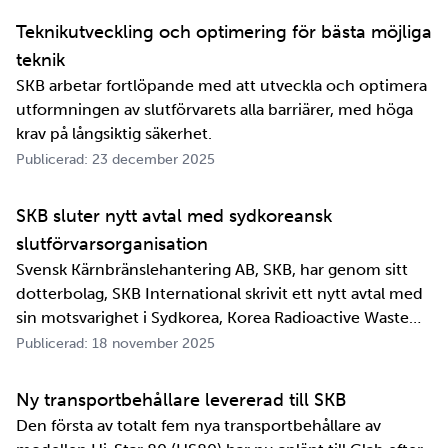
perspektiv i alla fall. För oss på SKB är det …
Teknikutveckling och optimering för bästa möjliga
teknik
SKB arbetar fortlöpande med att utveckla och optimera
utformningen av slutförvarets alla barriärer, med höga
krav på långsiktig säkerhet.
Publicerad: 23 december 2025
SKB sluter nytt avtal med sydkoreansk
slutförvarsorganisation
Svensk Kärnbränslehantering AB, SKB, har genom sitt
dotterbolag, SKB International skrivit ett nytt avtal med
sin motsvarighet i Sydkorea, Korea Radioactive Waste
Agency, KORAD. Avtalet, som är ett så kallat
Publicerad: 18 november 2025
informationsutbytesavtal, stärker relationen och
samarbetet mellan de två organisationerna. …
Ny transportbehållare levererad till SKB
Den första av totalt fem nya transportbehållare av