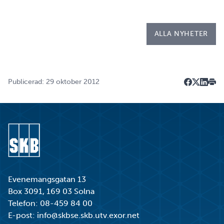
kallad LIA*, och sitt examensarbete på
Kapsellaboratoriet. – I utbildningen ingår flera studie…
ALLA NYHETER
Publicerad: 29 oktober 2012
Dela på F
Dela på 
Dela p
Skri
Gå till startsidan
Evenemangsgatan 13
Box 3091, 169 03 Solna
Telefon:
08-459 84 00
E-post:
info@skbse.skb.utv.exor.net