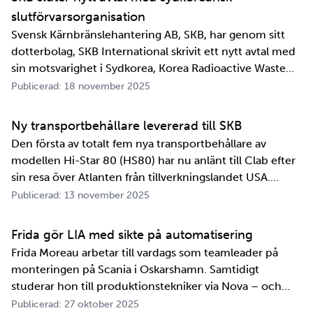
slutförvarsorganisation
Svensk Kärnbränslehantering AB, SKB, har genom sitt
dotterbolag, SKB International skrivit ett nytt avtal med
sin motsvarighet i Sydkorea, Korea Radioactive Waste
Agency, KORAD. Avtalet, som är ett så kallat
Publicerad: 18 november 2025
informationsutbytesavtal, stärker relationen och
samarbetet mellan de två organisationerna. …
Ny transportbehållare levererad till SKB
Den första av totalt fem nya transportbehållare av
modellen Hi-Star 80 (HS80) har nu anlänt till Clab efter
sin resa över Atlanten från tillverkningslandet USA.
Innan transportbehållaren kan bli en del av SKB:s
Publicerad: 13 november 2025
transportsystem återstår en period av anpassningar,
tester och utbildningar. Redan 2008 i…
Frida gör LIA med sikte på automatisering
Frida Moreau arbetar till vardags som teamleader på
monteringen på Scania i Oskarshamn. Samtidigt
studerar hon till produktionstekniker via Nova – och
under tio veckor i höst gör hon både sin praktik, även
Publicerad: 27 oktober 2025