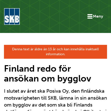
Hoppa till innehåll
Meny
Gå till startsidan för skbse.skb.utv.exor.net
Denna text är äldre än 13 år och kan innehålla inaktuell
information.
Finland redo för
ansökan om bygglov
I slutet av året ska Posiva Oy, den finländska
motsvarigheten till SKB, lämna in sin ansökan
om bygglov av det som ska bli Finlands