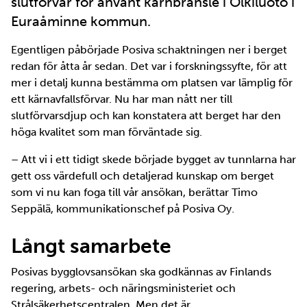
slutförvar för använt kärnbränsle i Olkiluoto i
Euraåminne kommun.
Egentligen påbörjade Posiva schaktningen ner i berget
redan för åtta år sedan. Det var i forskningssyfte, för att
mer i detalj kunna bestämma om platsen var lämplig för
ett kärnavfallsförvar. Nu har man nått ner till
slutförvarsdjup och kan konstatera att berget har den
höga kvalitet som man förväntade sig.
– Att vi i ett tidigt skede började bygget av tunnlarna har
gett oss värdefull och detaljerad kunskap om berget
som vi nu kan foga till vår ansökan, berättar Timo
Seppälä, kommunikationschef på Posiva Oy.
Långt samarbete
Posivas bygglovsansökan ska godkännas av Finlands
regering, arbets- och näringsministeriet och
Strålsäkerhetscentralen. Men det är