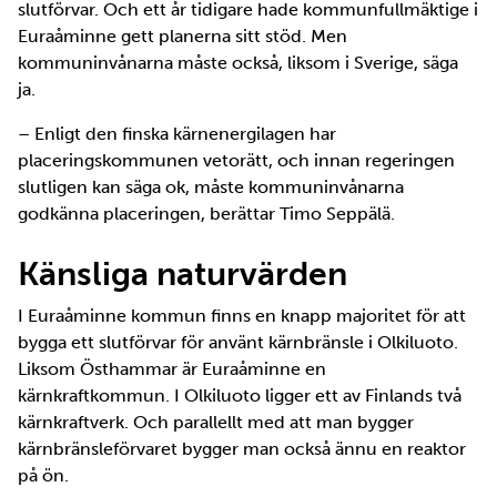
slutförvar. Och ett år tidigare hade kommunfullmäktige i
Euraåminne gett planerna sitt stöd. Men
kommuninvånarna måste också, liksom i Sverige, säga
ja.
– Enligt den finska kärnenergilagen har
placeringskommunen vetorätt, och innan regeringen
slutligen kan säga ok, måste kommuninvånarna
godkänna placeringen, berättar Timo Seppälä.
Känsliga naturvärden
I Euraåminne kommun finns en knapp majoritet för att
bygga ett slutförvar för använt kärnbränsle i Olkiluoto.
Liksom Östhammar är Euraåminne en
kärnkraftkommun. I Olkiluoto ligger ett av Finlands två
kärnkraftverk. Och parallellt med att man bygger
kärnbränsleförvaret bygger man också ännu en reaktor
på ön.