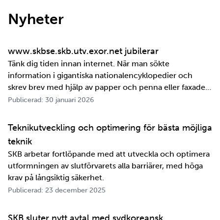
Nyheter
www.skbse.skb.utv.exor.net jubilerar
Tänk dig tiden innan internet. När man sökte
information i gigantiska nationalencyklopedier och
skrev brev med hjälp av papper och penna eller faxade
om ett meddelande skulle fram snabbt. Det är inte
Publicerad: 30 januari 2026
jättelänge sedan, inte om man tänker i ett geologiskt
perspektiv i alla fall. För oss på SKB är det …
Teknikutveckling och optimering för bästa möjliga
teknik
SKB arbetar fortlöpande med att utveckla och optimera
utformningen av slutförvarets alla barriärer, med höga
krav på långsiktig säkerhet.
Publicerad: 23 december 2025
SKB sluter nytt avtal med sydkoreansk