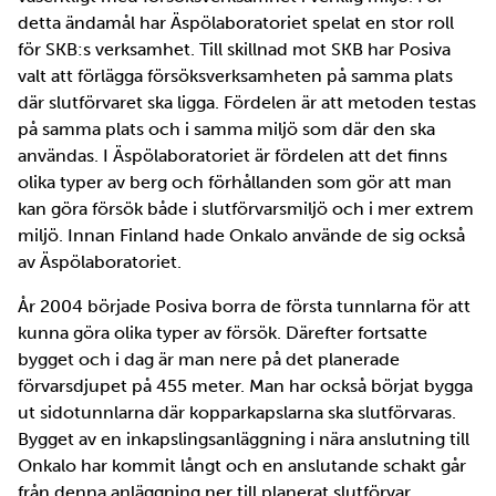
detta ändamål har Äspölaboratoriet spelat en stor roll
för SKB:s verksamhet. Till skillnad mot SKB har Posiva
valt att förlägga försöksverksamheten på samma plats
där slutförvaret ska ligga. Fördelen är att metoden testas
på samma plats och i samma miljö som där den ska
användas. I Äspölaboratoriet är fördelen att det finns
olika typer av berg och förhållanden som gör att man
kan göra försök både i slutförvarsmiljö och i mer extrem
miljö. Innan Finland hade Onkalo använde de sig också
av Äspölaboratoriet.
År 2004 började Posiva borra de första tunnlarna för att
kunna göra olika typer av försök. Därefter fortsatte
bygget och i dag är man nere på det planerade
förvarsdjupet på 455 meter. Man har också börjat bygga
ut sidotunnlarna där kopparkapslarna ska slutförvaras.
Bygget av en inkapslingsanläggning i nära anslutning till
Onkalo har kommit långt och en anslutande schakt går
från denna anläggning ner till planerat slutförvar.