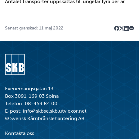
Antalet transporter uppskattas till ungefär fyra per år.
Senast granskad: 11 maj 2022
Dela på F
Dela på 
Dela p
Skri
Gå till startsidan
Evenemangsgatan 13
Box 3091, 169 03 Solna
Telefon:
08-459 84 00
E-post:
info@skbse.skb.utv.exor.net
© Svensk Kärnbränslehantering AB
Kontakta oss