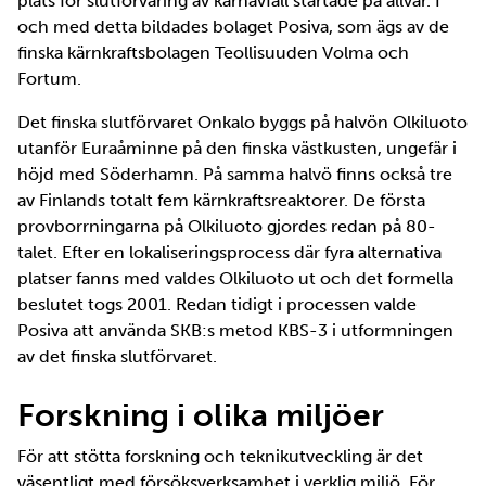
plats för slutförvaring av kärnavfall startade på allvar. I
och med detta bildades bolaget Posiva, som ägs av de
finska kärnkraftsbolagen Teollisuuden Volma och
Fortum.
Det finska slutförvaret Onkalo byggs på halvön Olkiluoto
utanför Euraåminne på den finska västkusten, ungefär i
höjd med Söderhamn. På samma halvö finns också tre
av Finlands totalt fem kärnkraftsreaktorer. De första
provborrningarna på Olkiluoto gjordes redan på 80-
talet. Efter en lokaliseringsprocess där fyra alternativa
platser fanns med valdes Olkiluoto ut och det formella
beslutet togs 2001. Redan tidigt i processen valde
Posiva att använda SKB:s metod KBS-3 i utformningen
av det finska slutförvaret.
Forskning i olika miljöer
För att stötta forskning och teknikutveckling är det
väsentligt med försöksverksamhet i verklig miljö. För