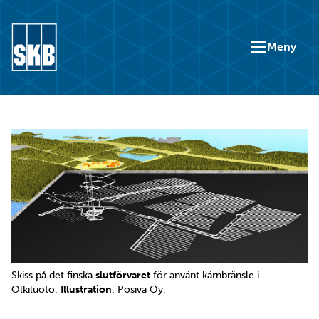
Hoppa till innehåll
Meny
Gå till startsidan för skbse.skb.utv.exor.net
Skiss på det finska
slutförvaret
för använt kärnbränsle i
Olkiluoto.
Illustration
: Posiva Oy.