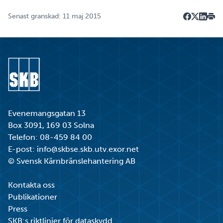
Senast granskad: 11 maj 2015
Dela på F
Dela på 
Dela p
Skri
Gå till startsidan
Evenemangsgatan 13
Box 3091, 169 03 Solna
Telefon:
08-459 84 00
E-post:
info@skbse.skb.utv.exor.net
© Svensk Kärnbränslehantering AB
Kontakta oss
Publikationer
Press
SKB:s riktlinjer för dataskydd