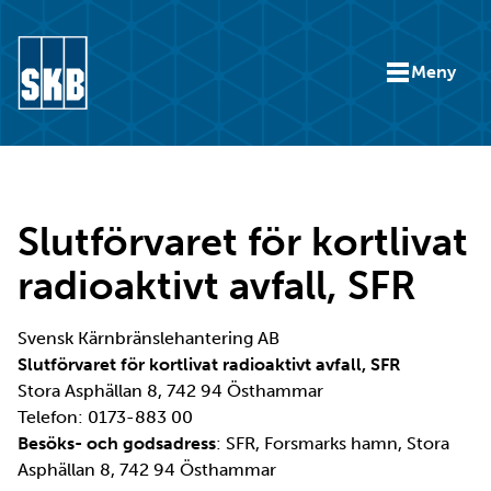
Hoppa till innehåll
Meny
Gå till startsidan för skbse.skb.utv.exor.net
Slutförvaret för kortlivat
radioaktivt avfall, SFR
Svensk Kärnbränslehantering AB
Slutförvaret för kortlivat radioaktivt avfall, SFR
Stora Asphällan 8, 742 94 Östhammar
Telefon: 0173-883 00
Besöks- och godsadress
: SFR, Forsmarks hamn, Stora
Asphällan 8, 742 94 Östhammar