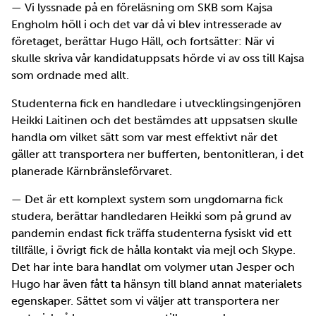
— Vi lyssnade på en föreläsning om SKB som Kajsa
Engholm höll i och det var då vi blev intresserade av
företaget, berättar Hugo Häll, och fortsätter: När vi
skulle skriva vår kandidatuppsats hörde vi av oss till Kajsa
som ordnade med allt.
Studenterna fick en handledare i utvecklingsingenjören
Heikki Laitinen och det bestämdes att uppsatsen skulle
handla om vilket sätt som var mest effektivt när det
gäller att transportera ner bufferten, bentonitleran, i det
planerade Kärnbränsleförvaret.
— Det är ett komplext system som ungdomarna fick
studera, berättar handledaren Heikki som på grund av
pandemin endast fick träffa studenterna fysiskt vid ett
tillfälle, i övrigt fick de hålla kontakt via mejl och Skype.
Det har inte bara handlat om volymer utan Jesper och
Hugo har även fått ta hänsyn till bland annat materialets
egenskaper. Sättet som vi väljer att transportera ner