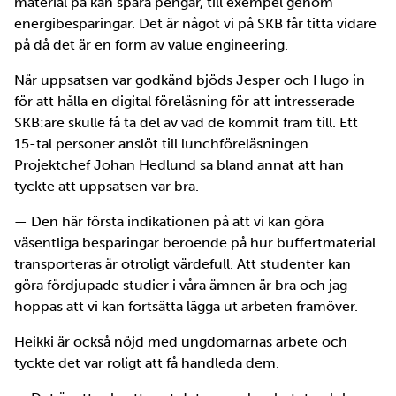
material på kan spara pengar, till exempel genom
energibesparingar. Det är något vi på SKB får titta vidare
på då det är en form av value engineering.
När uppsatsen var godkänd bjöds Jesper och Hugo in
för att hålla en digital föreläsning för att intresserade
SKB:are skulle få ta del av vad de kommit fram till. Ett
15-tal personer anslöt till lunchföreläsningen.
Projektchef Johan Hedlund sa bland annat att han
tyckte att uppsatsen var bra.
— Den här första indikationen på att vi kan göra
väsentliga besparingar beroende på hur buffertmaterial
transporteras är otroligt värdefull. Att studenter kan
göra fördjupade studier i våra ämnen är bra och jag
hoppas att vi kan fortsätta lägga ut arbeten framöver.
Heikki är också nöjd med ungdomarnas arbete och
tyckte det var roligt att få handleda dem.