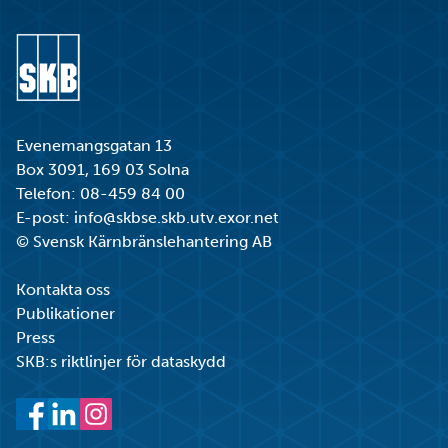
Gå till startsidan
Evenemangsgatan 13
Box 3091, 169 03 Solna
Telefon:
08-459 84 00
E-post:
info@skbse.skb.utv.exor.net
© Svensk Kärnbränslehantering AB
Kontakta oss
Publikationer
Press
SKB:s riktlinjer för dataskydd
Facebook
LinkedIn
Instagram