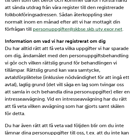
till den som det berör och kommer därför i första hand
att sända utdrag från våra register till den registrerade
folkbokföringsadressen. Sådan återkoppling sker
normalt inom en månad efter att vi har mottagit din
förfrågan till
personuppgifter@skbse.skb.utv.exor.net
.
Information om vad vi har registrerat om dig
Du har alltid rätt att få veta vilka uppgifter vi har sparade
om dig, ändamålet med den personuppgiftsbehandling
vi gör och vilken rättslig grund för behandlingen vi
tillämpar. Rättslig grund kan vara samtycke,
avtalsförpliktelse (inklusive nödvändighet för att ingå ett
avtal), laglig grund (det vill säga en lag som tvingar oss
att samla in och behandla dina personuppgifter) eller en
intresseavvägning. Vid en intresseavvägning har du rätt
att få veta vilken avvägning som har gjorts samt skälen
för detta.
Du har även rätt att få veta vad följden blir om du inte
lämnar dina personuppgifter till oss, t.ex. att du inte kan