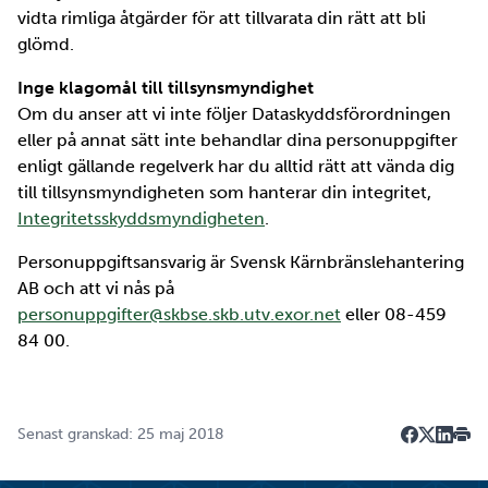
vidta rimliga åtgärder för att tillvarata din rätt att bli
glömd.
Inge klagomål till tillsynsmyndighet
Om du anser att vi inte följer Dataskyddsförordningen
eller på annat sätt inte behandlar dina personuppgifter
enligt gällande regelverk har du alltid rätt att vända dig
till tillsynsmyndigheten som hanterar din integritet,
Integritetsskyddsmyndigheten
.
Personuppgiftsansvarig är Svensk Kärnbränslehantering
AB och att vi nås på
personuppgifter@skbse.skb.utv.exor.net
eller 08-459
84 00.
Senast granskad: 25 maj 2018
Dela på F
Dela på 
Dela p
Skri